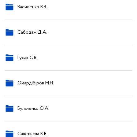
Василенко В.В.
Сабодаж Д.А.
Гусак С.В.
Омардібіров М.Н.
Бульченко О.А.
Савельєва К.В.