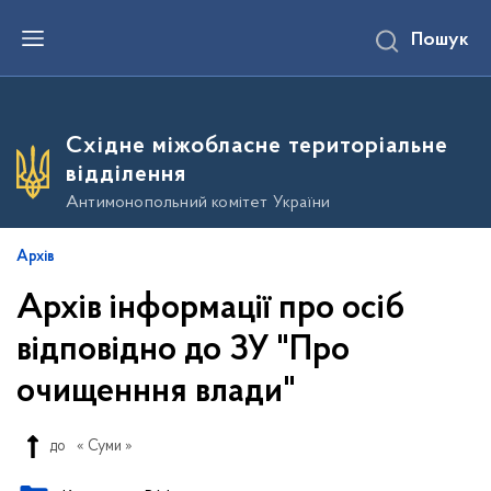
П
Пошук
е
р
е
й
т
и
Східне міжобласне територіальне
д
о
відділення
о
с
Антимонопольний комітет України
н
о
в
Архів
н
о
Архів інформації про осіб
г
о
в
відповідно до ЗУ "Про
м
і
очищенння влади"
с
т
у
до
« Суми »