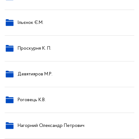
Ільєнок Є.М.
Проскурня К. П.
Девятияров М.Р.
Роговець К.В.
Нагорний Олександр Петрович