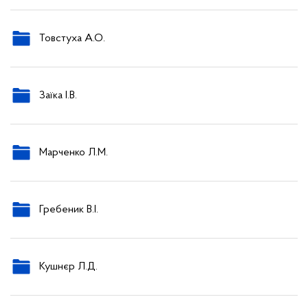
Товстуха А.О.
Заїка І.В.
Марченко Л.М.
Гребеник В.І.
Кушнєр Л.Д.