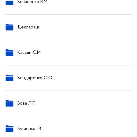
Коваленко В.М.
Декларації
Касьян Є.М.
Бондаренко О.О.
Бова Л.П.
Бугаєнко І.В.