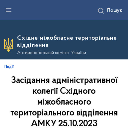
П
Пошук
е
р
е
й
т
и
Східне міжобласне територіальне
д
о
відділення
о
с
Антимонопольний комітет України
н
о
в
Події
н
о
Засідання адміністративної
г
о
в
колегії Східного
м
і
міжобласного
с
т
територіального відділення
у
АМКУ 25.10.2023