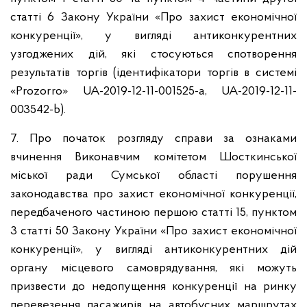
статті 6 Закону України «Про захист економічної
конкуренції», у вигляді антиконкурентних
узгоджених дій, які стосуються спотворення
результатів торгів (ідентифікатори торгів в системі
«Prozorro» UA-2019-12-11-001525-a, UA-2019-12-11-
003542-b).
7. Про початок розгляду справи за ознаками
вчинення Виконавчим комітетом Шосткинської
міської ради Сумської області порушення
законодавства про захист економічної конкуренції,
передбаченого частиною першою статті 15, пунктом
3 статті 50 Закону України «Про захист економічної
конкуренції», у вигляді антиконкурентних дій
органу місцевого самоврядування, які можуть
призвести до недопущення конкуренції на ринку
перевезення пасажирів на автобусних маршрутах