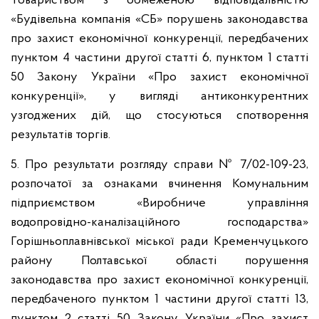
Товариством з обмеженою відповідальністю
«Будівельна компанія «СБ» порушень законодавства
про захист економічної конкуренції, передбачених
пунктом 4 частини другої статті 6, пунктом 1 статті
50 Закону України «Про захист економічної
конкуренції», у вигляді антиконкурентних
узгоджених дій, що стосуються спотворення
результатів торгів.
5. Про результати розгляду справи № 7/02-109-23,
розпочатої за ознаками вчинення Комунальним
підприємством «Виробниче управління
водопровідно-каналізаційного господарства»
Горішньоплавнівської міської ради Кременчуцького
району Полтавської області порушення
законодавства про захист економічної конкуренції,
передбаченого пунктом 1 частини другої статті 13,
пунктом 2 статті 50 Закону України «Про захист