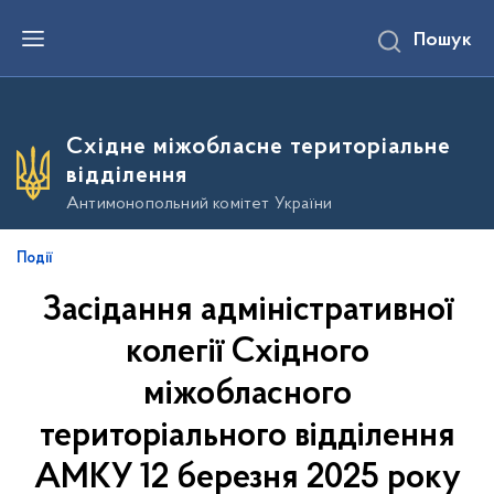
П
Пошук
е
р
е
й
т
и
Східне міжобласне територіальне
д
о
відділення
о
с
Антимонопольний комітет України
н
о
в
Події
н
о
Засідання адміністративної
г
о
в
колегії Східного
м
і
міжобласного
с
т
територіального відділення
у
АМКУ 12 березня 2025 року