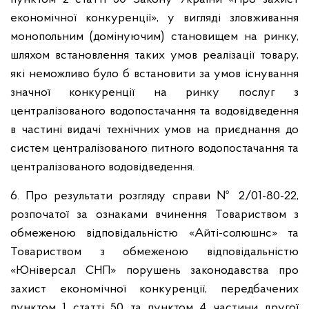
економічної конкуренції», у вигляді зловживання
монопольним (домінуючим) становищем на ринку,
шляхом встановлення таких умов реалізації товару,
які неможливо було б встановити за умов існування
значної конкуренції на ринку послуг з
централізованого водопостачання та водовідведення
в частині видачі технічних умов на приєднання до
систем централізованого питного водопостачання та
централізованого водовідведення.
6. Про результати розгляду справи № 2/01-80-22,
розпочатої за ознаками вчинення Товариством з
обмеженою відповідальністю «Айті-солюшнс» та
Товариством з обмеженою відповідальністю
«Юніверсал СНП» порушень законодавства про
захист економічної конкуренції, передбачених
пунктом 1 статті 50 та пунктом 4 частини другої