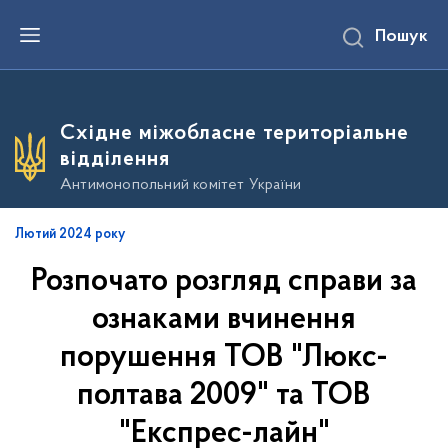
П
Пошук
е
р
е
й
т
и
Східне міжобласне територіальне
д
о
відділення
о
с
Антимонопольний комітет України
н
о
в
Лютий 2024 року
н
о
Розпочато розгляд справи за
г
о
в
ознаками вчинення
м
і
порушення ТОВ "Люкс-
с
т
полтава 2009" та ТОВ
у
"Експрес-лайн"