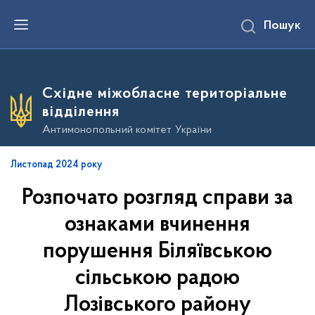
П
Пошук
е
р
е
й
т
и
Східне міжобласне територіальне
д
о
відділення
о
с
Антимонопольний комітет України
н
о
в
Листопад 2024 року
н
о
Розпочато розгляд справи за
г
о
в
ознаками вчинення
м
і
порушення Біляївською
с
т
сільською радою
у
Лозівського району