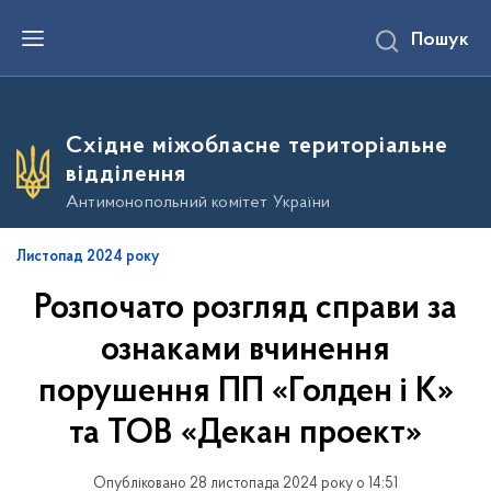
П
Пошук
е
р
е
й
т
и
Східне міжобласне територіальне
д
о
відділення
о
с
Антимонопольний комітет України
н
о
в
Листопад 2024 року
н
о
Розпочато розгляд справи за
г
о
в
ознаками вчинення
м
і
порушення ПП «Голден і К»
с
т
та ТОВ «Декан проект»
у
Опубліковано 28 листопада 2024 року о 14:51