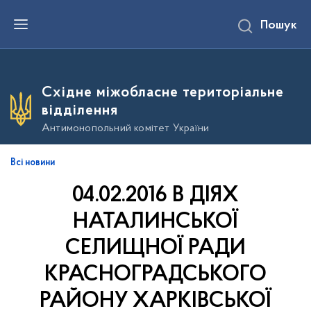
П
Пошук
е
р
е
й
т
и
Східне міжобласне територіальне
д
о
відділення
о
с
Антимонопольний комітет України
н
о
в
Всі новини
н
о
04.02.2016 В ДІЯХ
г
о
в
НАТАЛИНСЬКОЇ
м
і
СЕЛИЩНОЇ РАДИ
с
т
КРАСНОГРАДСЬКОГО
у
РАЙОНУ ХАРКІВСЬКОЇ