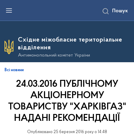
П
Пошук
е
р
е
й
т
и
Східне міжобласне територіальне
д
о
відділення
о
с
Антимонопольний комітет України
н
о
в
Всі новини
н
о
24.03.2016 ПУБЛІЧНОМУ
г
о
в
АКЦІОНЕРНОМУ
м
і
ТОВАРИСТВУ "ХАРКІВГАЗ"
с
т
НАДАНІ РЕКОМЕНДАЦІЇ
у
Опубліковано 25 березня 2016 року о 14:48