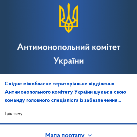
Східне міжобласне територіальне відділення
Антимонопольного комітету України шукає в свою
команду головного спеціаліста із забезпечення
захисту інформації та контролю за ним
1 рік тому
Мапа порталу