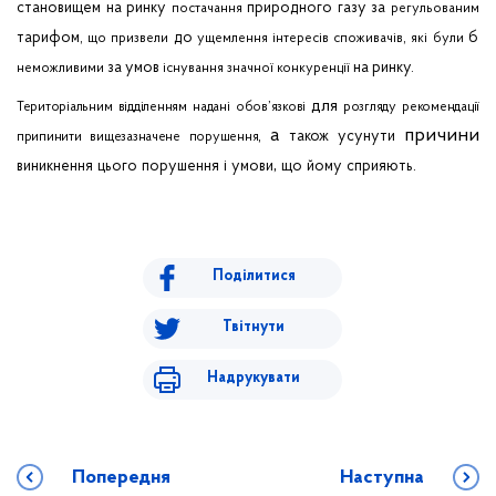
становищем на ринку
природного газу за
постачання
регульованим
тарифом,
до
,
б
що
призвели
ущемлення
інтересів
споживачів
які
були
за умов
на ринку.
неможливими
існування
значної
конкуренції
для
Територіальним
відділенням
надані
обов’язкові
розгляду
рекомендації
а
причини
,
також
усунути
припинити
вищезазначене
порушення
,
.
виникнення
цього
порушення
і
умови
що
йому
сприяють
Поділитися
Твітнути
Надрукувати
Попередня
Наступна