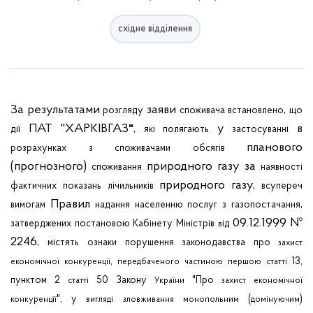
східне відділення
За результатами
заяви
,
розгляду
споживача
встановлено
що
ПАТ "ХАРКІВГАЗ
,
у
в
"
дії
які
полягають
застосуванні
планового
розрахунках
з
споживачами
обсягів
(прогнозного)
природного газу за
споживання
наявності
природного газу,
фактичних
показань
лічильників
всупереч
Правил
,
вимогам
надання
населенню
послуг
з
газопостачання
09.12.1999 №
затверджених
постановою
Кабінету
Міністрів
ід
в
2246,
містять
ознаки
порушення
законодавства
про
захист
,
13,
економічної
конкуренції
передбаченого
частиною
першою
статті
пунктом 2
50 Закону
"Про
статті
України
захист
економічної
", у
(
)
конкуренції
вигляді
зловживання
монопольним
домінуючим