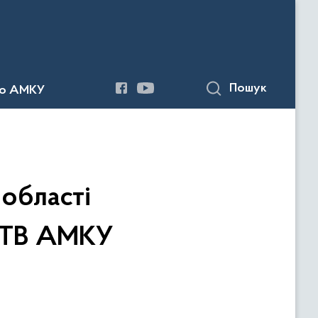
Пошук
до АМКУ
області
 ОТВ АМКУ