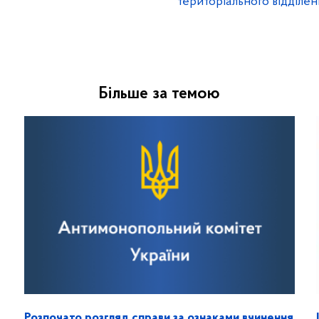
територіального відділе
Більше за темою
Розпочато розгляд справи за ознаками вчинення