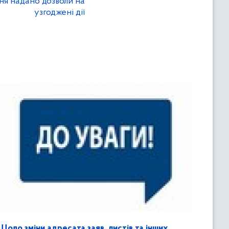
ння надано дозволи на
узгоджені дії
Щодо зміни адресата заяв, листів та інших