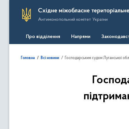
П
Східне міжобласне територіальне
е
Антимонопольний комітет України
р
е
й
Про відділення
Напрями
Законодавс
т
и
д
Господарським судом Луганської об
Головна
Всі новини
о
о
с
Господ
н
о
підтрима
в
н
о
г
о