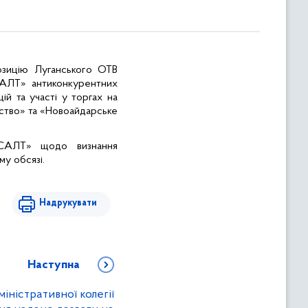
озицію Луганського ОТВ
АЛТ» антиконкурентних
й та участі у торгах на
ство» та «Новоайдарське
САЛТ» щодо визнання
му обсязі.
Надрукувати
Наступна
міністративної колегії