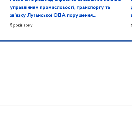
управлінням промисловості, транспорту та
зв'язку Луганської ОДА порушення
законодавства про захист економічної
5 років тому
конкуренці