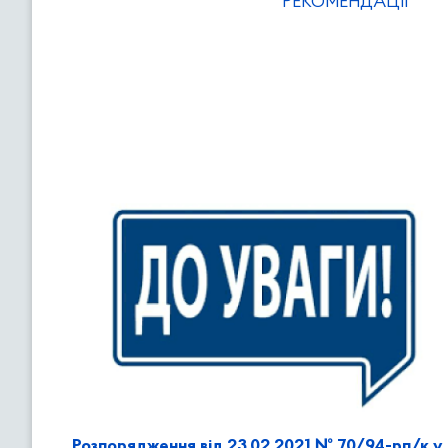
РЕКОМЕНДАЦІЇ
Розпорядження від 23.02.2021 № 70/94-рп/к у