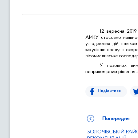
в
м
і
с
12 вересня 2019
т
АМКУ стосовно наявно
у
узгоджених дій, шляхом
закупівлю послуг з охо
лісомисливське господа
У позовних ви
неправомірним рішення ад
Поділитися
Попередня
ЗОЛОЧІВСЬКІЙ РАЙ