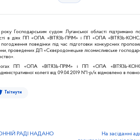
 року Господарським судом Луганської області підтримано п
сті в діях ПП «ОПА «ВІТЯЗЬ-ПРІМ» і ПП «ОПА «ВІТЯЗЬ-КОНС
 погодження поведінки під час підготовки конкурсних пропозиці
рони, проведених ДП «Сєвєродонецьке лісомисливське господар
рство».
могах ПП «ОПА «ВІТЯЗЬ-ПРІМ» і ПП «ОПА «ВІТЯЗЬ-КОН
міністративної колегії від 09.04.2019 №1-р/к відмовлено в повно
Твітнути
ОННІЙ РАДІ НАДАНО
На засіданні ад