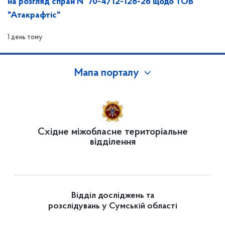
на розгляд спраи № 70-4/12-128-26 щодо ТОВ
"Атакрафтіс"
1 день тому
Мапа порталу
Східне міжобласне територіальне
відділення
Відділ досліджень та
розслідувань у Сумській області