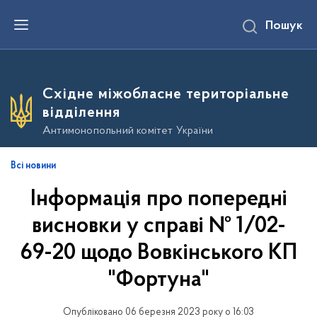
П
Пошук
е
р
е
й
т
и
Східне міжобласне територіальне
д
о
відділення
о
с
Антимонопольний комітет України
н
о
в
Всі новини
н
о
Інформація про попередні
г
о
в
висновки у справі № 1/02-
м
і
69-20 щодо Вовкінського КП
с
т
"Фортуна"
у
Опубліковано 06 березня 2023 року о 16:03