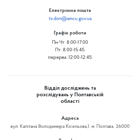
Електронна пошта
tv.don@amcu.gov.ua
Графік роботи
Пн-Чт: 8:00-17:00
Пт: 8:00-15:45
перерва: 12:00-12:45
Відділ досліджень та
розслідувань у Полтавській
області
Адреса
вул. Капітана Володимира Кісельова,1, м. Полтава, 36000