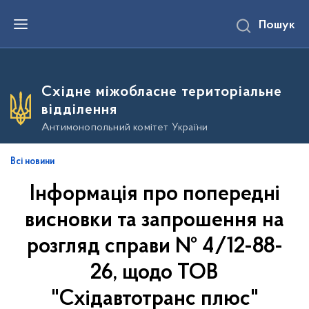
П
Пошук
е
р
е
й
т
и
Східне міжобласне територіальне
д
о
відділення
о
с
Антимонопольний комітет України
н
о
в
Всі новини
н
о
Інформація про попередні
г
о
в
висновки та запрошення на
м
і
розгляд справи № 4/12-88-
с
т
26, щодо ТОВ
у
"Східавтотранс плюс"