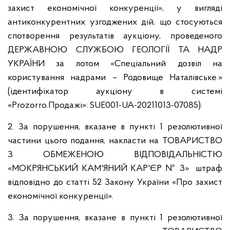
захист економічної конкуренції», у вигляді
антиконкурентних узгоджених дій, що стосуються
спотворення результатів аукціону, проведеного
ДЕРЖАВНОЮ СЛУЖБОЮ ГЕОЛОГІЇ ТА НАДР
УКРАЇНИ за лотом «Спеціальний дозвіл на
користування надрами – Родовище Наталівське.»
(ідентифікатор аукціону в системі
«Prozorro.Продажі»: SUE001-UA-20211013-07085).
2. За порушення, вказане в пункті 1 резолютивної
частини цього подання, накласти на ТОВАРИСТВО
З ОБМЕЖЕНОЮ ВІДПОВІДАЛЬНІСТЮ
«МОКРЯНСЬКИЙ КАМ'ЯНИЙ КАР'ЄР № 3» штраф
відповідно до статті 52 Закону України «Про захист
економічної конкуренції».
3. За порушення, вказане в пункті 1 резолютивної