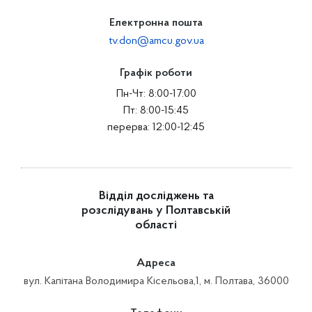
Електронна пошта
tv.don@amcu.gov.ua
Графік роботи
Пн-Чт: 8:00-17:00
Пт: 8:00-15:45
перерва: 12:00-12:45
Відділ досліджень та
розслідувань у Полтавській
області
Адреса
вул. Капітана Володимира Кісельова,1, м. Полтава, 36000