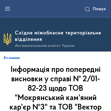
П
Пошук
е
р
е
й
т
и
Східне міжобласне територіальне
д
о
відділення
о
с
Антимонопольний комітет України
н
о
в
Всі новини
н
о
Інформація про попередні
г
о
в
висновки у справі № 2/01-
м
і
82-23 щодо ТОВ
с
т
"Мокрянський кам'яний
у
кар'єр №3" та ТОВ "Вектор