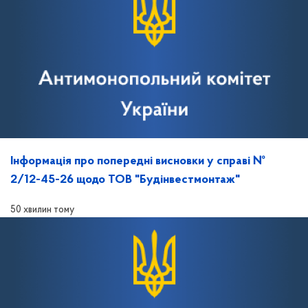
Інформація про попередні висновки у справі №
2/12-45-26 щодо ТОВ "Будінвестмонтаж"
50 хвилин тому