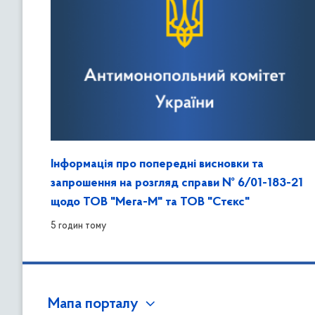
Інформація про попередні висновки та
запрошення на розгляд справи № 6/01-183-21
щодо ТОВ "Мега-М" та ТОВ "Стєкс"
5 годин тому
Мапа порталу