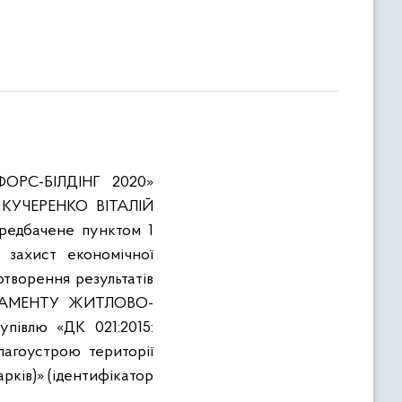
ОРС-БІЛДІНГ 2020»
КУЧЕРЕНКО ВІТАЛІЙ
ередбачене пунктом 1
 захист економічної
отворення результатів
РТАМЕНТУ ЖИТЛОВО-
влю «ДК 021:2015:
лагоустрою території
рків)» (ідентифікатор