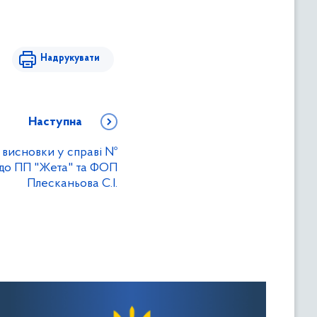
Надрукувати
Наступна
 висновки у справі №
одо ПП "Жета" та ФОП
Плесканьова С.І.