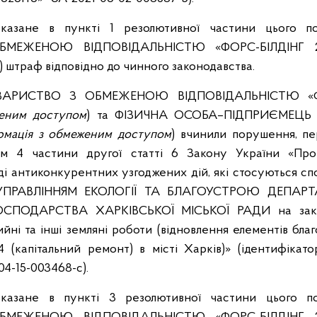
вказане в пункті 1 резолютивної частини цього по
МЕЖЕНОЮ ВІДПОВІДАЛЬНІСТЮ «ФОРС-БІЛДІНГ 2
) штраф відповідно до чинного законодавства.
ОВАРИСТВО З ОБМЕЖЕНОЮ ВІДПОВІДАЛЬНІСТЮ «Ф
женим доступом
) та ФІЗИЧНА ОСОБА–ПІДПРИЄМЕЦЬ 
рмація з обмеженим доступом
) вчинили порушення, п
ом 4 частини другої статті 6 Закону України «Про
яді антиконкурентних узгоджених дій, які стосуються сп
их УПРАВЛІННЯМ ЕКОЛОГІЇ ТА БЛАГОУСТРОЮ ДЕПА
ПОДАРСТВА ХАРКІВСЬКОЇ МІСЬКОЇ РАДИ на закупі
йні та інші земляні роботи (відновлення елементів бла
4 (капітальний ремонт) в місті Харків)» (ідентифікато
04-15-003468-c).
вказане в пункті 3 резолютивної частини цього по