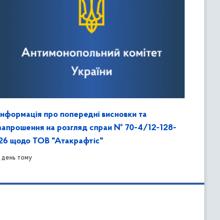
Інформація про попередні висновки та
запрошення на розгляд спраи № 70-4/12-128-
26 щодо ТОВ "Атакрафтіс"
1 день тому