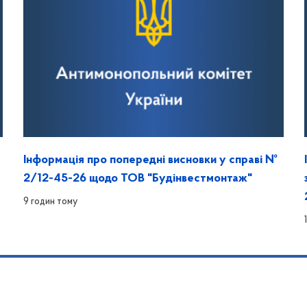
Інформація про попередні висновки у справі №
2/12-45-26 щодо ТОВ "Будінвестмонтаж"
9 годин тому