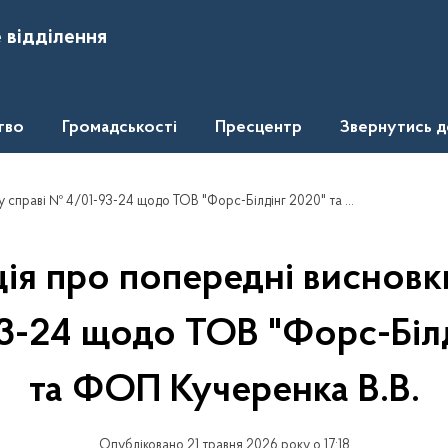
 відділення
тво
Громадськості
Пресцентр
Звернутись 
і № 4/01-93-24 щодо ТОВ "Форс-Білдінг 2020" та ФОП Кучеренка В.В.
ія про попередні висновки
3-24 щодо ТОВ "Форс-Білд
та ФОП Кучеренка В.В.
Опубліковано 21 травня 2026 року о 17:18