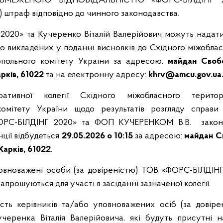
МЕЖЕНОЮ ВІДПОВІДАЛЬНІСТЮ «ФОРС-БІЛДІНГ 2
) штраф відповідно до чинного законодавства.
020» та Кучеренко Віталій Валерійович можуть надати
о викладених у поданні висновків до Східного міжоблас
опольного комітету України за адресою:
майдан Своб
Харків, 61022
та на електронну адресу:
khrv@amcu.gov.ua
тративної колегії Східного міжобласного територі
комітету України щодо результатів розгляду справ
РС-БІЛДІНГ 2020» та ФОП КУЧЕРЕНКОМ В.В. законо
ції відбудеться
29.05.2026
о 10:15
за адресою:
майдан С
 Харків, 61022
.
овноважені особи (за довіреністю) ТОВ «ФОРС-БІЛДІН
запрошуються для участі в засіданні зазначеної колегії.
сть керівників та/або уповноважених осіб (за дові
черенка Віталія Валерійовича, які будуть присутні н