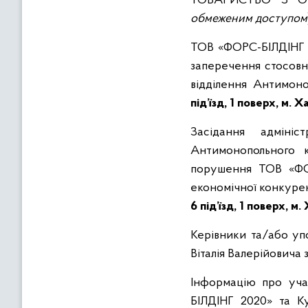
ТОВАРИСТВО З ОБ
обмеженим доступом
ТОВ «ФОРС-БІЛДІНГ 2
заперечення стосовн
відділення Антимон
під’їзд, 1 поверх, м. 
Засідання адмініс
Антимонопольного 
порушення ТОВ «ФО
економічної конкурен
6 під’їзд, 1 поверх, м.
Керівники та/або уп
Віталія Валерійовича 
Інформацію про уча
БІЛДІНГ 2020» та Ку