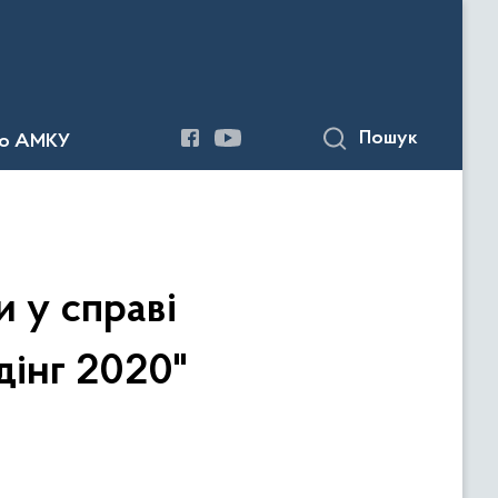
Пошук
до АМКУ
 у справі
інг 2020"