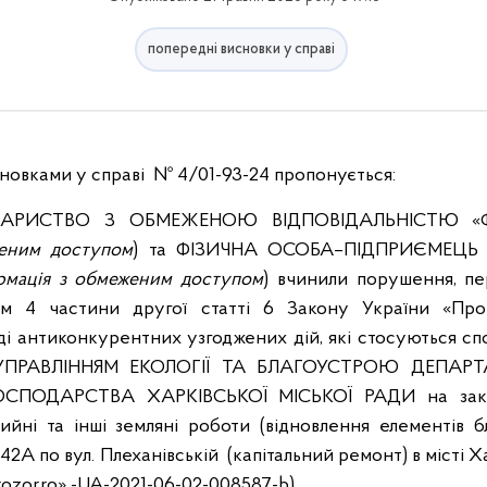
попередні висновки у справі
овками у справі № 4/01-93-24 пропонується:
ОВАРИСТВО З ОБМЕЖЕНОЮ ВІДПОВІДАЛЬНІСТЮ «Ф
женим доступом
) та ФІЗИЧНА ОСОБА–ПІДПРИЄМЕЦЬ 
рмація з обмеженим доступом
) вчинили порушення, п
ом 4 частини другої статті 6 Закону України «Про
яді антиконкурентних узгоджених дій, які стосуються сп
их УПРАВЛІННЯМ ЕКОЛОГІЇ ТА БЛАГОУСТРОЮ ДЕПА
ПОДАРСТВА ХАРКІВСЬКОЇ МІСЬКОЇ РАДИ на закупі
ийні та інші земляні роботи (відновлення елементів б
2А по вул. Плеханівській (капітальний ремонт) в місті Ха
Prozorro» -UA-2021-06-02-008587-b).