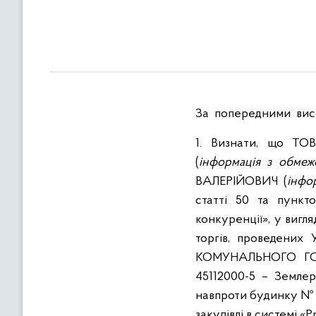
в
м
і
с
т
у
За попередними висн
1. Визнати, що Т
(
інформація з обме
ВАЛЕРІЙОВИЧ (
інфо
статті 50 та пункт
конкуренції», у вигл
торгів, проведен
КОМУНАЛЬНОГО ГОС
45112000-5 – Землер
навпроти будинку № 4
закупівлі в системі «