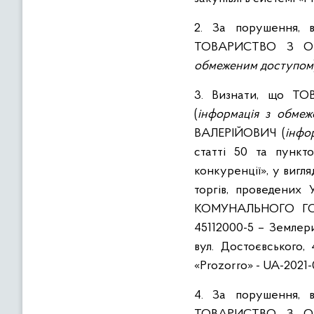
2. За порушення, 
ТОВАРИСТВО З ОБ
обмеженим доступом
3. Визнати, що Т
(
інформація з обме
ВАЛЕРІЙОВИЧ (
інфо
статті 50 та пункт
конкуренції», у вигл
торгів, проведен
КОМУНАЛЬНОГО ГОС
45112000-5 – Землери
вул. Достоєвського, 
«Prozorro» - UA-2021-
4. За порушення, 