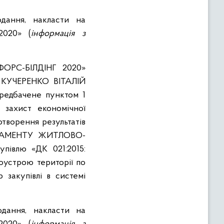
дання, накласти на
020» (
інформація з
ОРС-БІЛДІНГ 2020»
КУЧЕРЕНКО ВІТАЛІЙ
ередбачене пунктом 1
 захист економічної
отворення результатів
РТАМЕНТУ ЖИТЛОВО-
влю «ДК 021:2015:
гоустрою території по
р закупівлі в системі
дання, накласти на