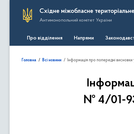
П
Східне міжобласне територіальне
е
Антимонопольний комітет України
р
е
й
Про відділення
Напрями
Законодавс
т
и
д
Інформація про попередні висновки у справ
Головна
Всі новини
о
о
с
Інформац
н
о
№ 4/01-9
в
н
о
г
о