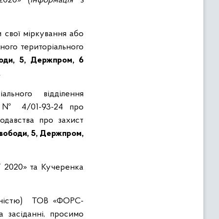
020» (
інформація з
 свої міркування або
ного територіального
оди, 5, Держпром, 6
.
ального відділення
и № 4/01-93-24 про
давства про захист
вободи, 5, Держпром,
Г 2020» та Кучеренка
реністю) ТОВ «ФОРС-
а засіданні, просимо