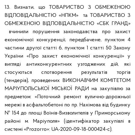
13. Визнати, що ТОВАРИСТВО З ОБМЕЖЕНОЮ
ВІДПОВІДАЛЬНІСТЮ «НПКМ» та ТОВАРИСТВО З
ОБМЕЖЕНОЮ ВІДПОВІДАЛЬНІСТЮ «СБК ГРАНД»
вчинили порушення законодавства про захист
економічної конкуренції, передбачене, пунктом 4
частини другої статті 6, пунктом 1 статті 50 Закону
України «Про захист економічної конкуренції» у
вигляді антиконкурентних узгоджених дій, які
стосуються спотворення результатів торгів
(тендерів), проведених ВИКОНАВЧИМ КОМІТЕТОМ
МАРІУПОЛЬСЬКОЇ МІСЬКОЇ РАДИ на закупівлю за
предметом: «Поточний ремонт вулично-дорожньої
мережі в асфальтобетоні по пр. Нахімова від будинку
№ 154 до площі Воїнів-Визволителів у Приморському
районі м. Маріуполя» (ідентифікатор закупівлі в
системі «Prozorro»: UA-2020-09-18-000424-c).