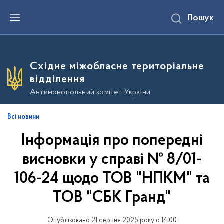
П
Пошук
е
р
е
й
т
и
Східне міжобласне територіальне
д
о
відділення
о
с
Антимонопольний комітет України
н
о
в
Всі новини
н
о
Інформація про попередні
г
о
в
висновки у справі № 8/01-
м
і
106-24 щодо ТОВ "НПКМ" та
с
т
ТОВ "СБК Гранд"
у
Опубліковано 21 серпня 2025 року о 14:00