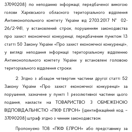
37090208) по
,
неподанню
інформації
передбаченої
вимогою
голови
Харківського
обласного
територіального
відділення
Антимонопольного
27.03.2017 № 02-
комітету
України
від
26/2-941, у
строк,
встановлений
порушенням
законодавства
про
,
пунктом 13
захист
економічної
конкуренції
передбаченим
50 Закону
«Про
»,
статті
України
захист
економічної
конкуренції
у
вигляді
неподання
інформації
територіальному
відділенню
у
головою
Антимонопольного
комітету
України
встановлені
строки.
територіального
відділення
2.
частини
52
Згідно
з
абзацом
четвертим
другої
статті
Закону
«Про
» за
України
захист
економічної
конкуренції
,
у
1
частини
порушення
зазначене
пункті
резолютивної
цього
,
на
ТОВАРИСТВО
ОБМЕЖЕНОЮ
подання
накласти
З
ВІДПОВІДАЛЬНІСТЮ «ПКФ ЕЛРОН» (
код –
ідентифікаційний
37090208)
штраф
.
згідно
з
чинним
законодавством
«ПКФ ЕЛРОН»
за
Пропонуємо
ТОВ
або
представнику