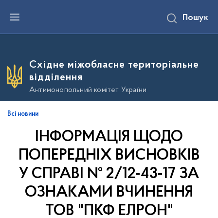
П
Пошук
е
р
е
й
т
и
Східне міжобласне територіальне
д
о
відділення
о
с
Антимонопольний комітет України
н
о
в
Всі новини
н
о
ІНФОРМАЦІЯ ЩОДО
г
о
в
ПОПЕРЕДНІХ ВИСНОВКІВ
м
і
У СПРАВІ № 2/12-43-17 ЗА
с
т
ОЗНАКАМИ ВЧИНЕННЯ
у
ТОВ "ПКФ ЕЛРОН"