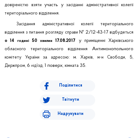
участь у
довіреністю
взяти
засіданні
адміністративної
колегії
.
територіального
відділення
Засідання
адміністративної
колегії
територіального
№ 2/12-43-17
відділення
з
питання
розгляду
справи
відбудеться
у
о 14
50
17.08.2017
приміщенні
Харківського
годині
хвилин
Антимонопольного
обласного
територіального
відділення
за
: м.
,
, 5,
комітету
України
адресою
Харків
м-н
Свободи
, 6
, 1 поверх,
35.
Держпром
ід’їзд
кімната
п
Поділитися
Твітнути
Надрукувати