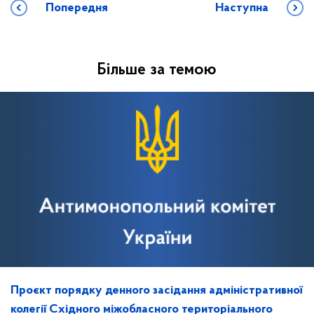
Попередня
Наступна
Більше за темою
Проєкт порядку денного засідання адміністративної
колегії Східного міжобласного територіального