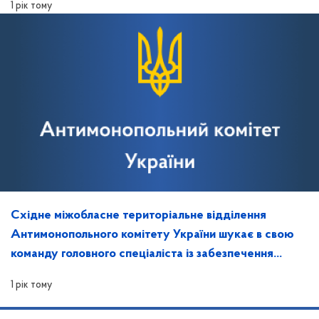
1 рік тому
Східне міжобласне територіальне відділення
Антимонопольного комітету України шукає в свою
команду головного спеціаліста із забезпечення
захисту інформації та контролю за ним
1 рік тому