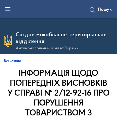
П
Пошук
е
р
е
й
т
и
Східне міжобласне територіальне
д
о
відділення
о
с
Антимонопольний комітет України
н
о
в
Всі новини
н
о
ІНФОРМАЦІЯ ЩОДО
г
о
в
ПОПЕРЕДНІХ ВИСНОВКІВ
м
і
У СПРАВІ № 2/12-92-16 ПРО
с
т
ПОРУШЕННЯ
у
ТОВАРИСТВОМ З