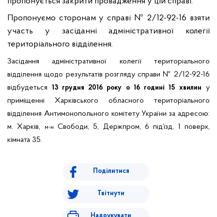
пропонується закрити провадження у цій справі.
Пропонуємо сторонам у справі № 2/12-92-16
взяти
участь у засіданні адміністративної колегії
територіального відділення.
Засідання адміністративної колегії територіального
відділення щодо результатів розгляду справи № 2/12-92-16
відбудеться
у
13 грудня 2016 року о 16 годині 15 хвилин
приміщенні Харківського обласного територіального
відділення Антимонопольного комітету України за адресою:
м. Харків,
Свободи, 5, Держпром, 6 під’їзд, 1 поверх,
м-н
кімната 35.
Поділитися
Твітнути
Надрукувати