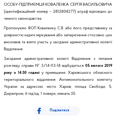
ОСОБУ-ПІДПРИЄМЦЯ КОВАЛЕНКА СЕРГІЯ ВАСИЛЬОВИЧА
(ідентифікаційний номер – 2812804277)
штраф відповідно до
чинного законодавства.
Пропонуємо
Коваленку С.В.
або його
представнику
ФОП
за
міркування або заперечення стосовно цих
довіреністю надати
висновків та взяти участь у засіданні адміністративної колегії
Відділення.
Засідання адміністративної колегії Відділення з питання
розгляду справи № 3/14-113-18 відбудеться
05 лютого 2019
у приміщенні Харківського обласного
року о 14:30 годині
територіального відділення Антимонопольного комітету
України за адресою: місто Харків, площа Свободи, 5,
Держпром, 6 під’їзд, 1 поверх, кімната 35.
Поділитися