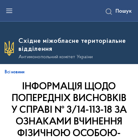
П
Пошук
е
р
е
й
т
и
Східне міжобласне територіальне
д
о
відділення
о
с
Антимонопольний комітет України
н
о
в
Всі новини
н
о
ІНФОРМАЦІЯ ЩОДО
г
о
в
ПОПЕРЕДНІХ ВИСНОВКІВ
м
і
У СПРАВІ № 3/14-113-18 ЗА
с
т
ОЗНАКАМИ ВЧИНЕННЯ
у
ФІЗИЧНОЮ ОСОБОЮ-