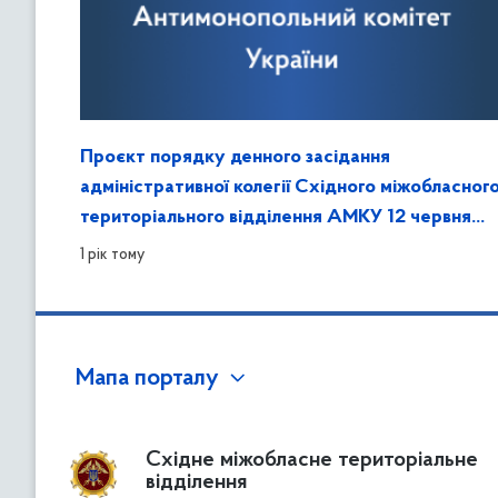
Проєкт порядку денного засідання
адміністративної колегії Східного міжобласног
територіального відділення АМКУ 12 червня
2025 року
1 рік тому
Мапа порталу
Східне міжобласне територіальне
відділення