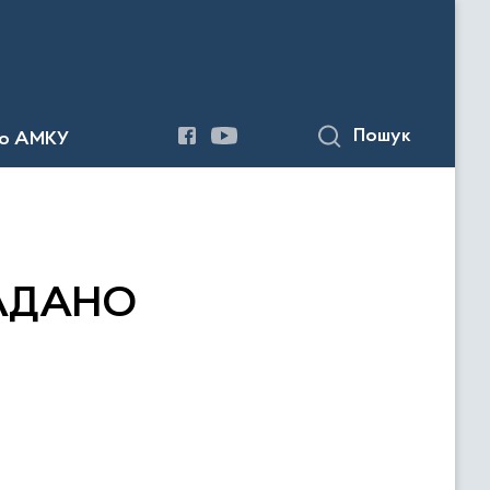
Пошук
до АМКУ
НАДАНО