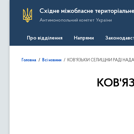
П
Східне міжобласне територіальне
е
Антимонопольний комітет України
р
е
й
Про відділення
Напрями
Законодавс
т
и
д
КОВ'ЯЗЬКІЙ СЕЛИЩНІЙ РАДІ НАД
Головна
Всі новини
о
о
с
КОВ'Я
н
о
в
н
о
г
о