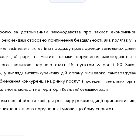
тролю за дотриманням законодавства про захист економічно
о
стосовно припинення бездіяльності,
яка полягає у
рекомендації
н
із продажу права оренди земельних ділян
виконавців земельних торгів
,
містить ознаки порушення
законодавства 
елищної ради
та
еного частиною першою статті 15, пунктом 3 статті 50 Зако
», у вигляді
дій органу місцевого самоврядуванн
антиконкурентних
бмеження конкуренції на ринку послуг з
проведення земельних торгів
альної власності на території
селищної ради.
Ков’язької
ням надані
обов’язкові
для
розгляду
рекомендації
припинити
вищ
иникнення
цього
порушення
і
умови,
що
йому
сприяють.