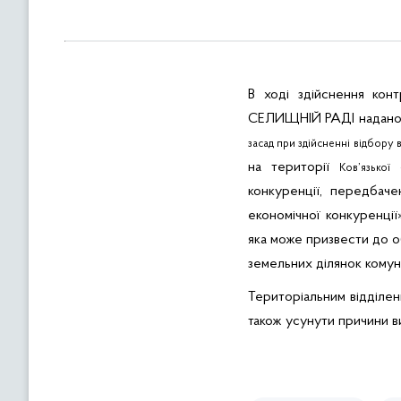
в
м
і
с
т
В ході здійснення кон
у
СЕЛИЩНІЙ РАДІ надан
засад при здійсненні відбору 
на території
с
Ков’язької
конкуренції, передбач
економічної конкуренції
яка може призвести до о
земельних ділянок комун
Територіальним відділен
також
усунути причини
в