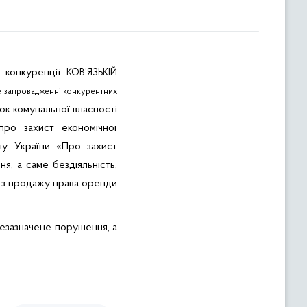
ї конкуренції
КОВ’ЯЗЬКІЙ
е запровадженні конкурентних
ок комунальної власності
про захист економічної
ну України «Про захист
я, а саме бездіяльність,
з продажу права оренди
езазначене
порушення, а