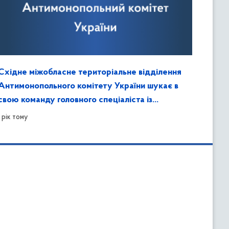
Східне міжобласне територіальне відділення
Антимонопольного комітету України шукає в
свою команду головного спеціаліста із
забезпечення захисту інформації та контролю
1 рік тому
за ним