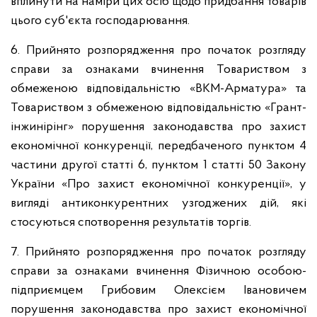
вплинути на наміри цих осіб щодо придбання товарів
цього суб'єкта господарювання.
6. Прийнято розпорядження про початок розгляду
справи за ознаками вчинення Товариством з
обмеженою відповідальністю «ВКМ-Арматура» та
Товариством з обмеженою відповідальністю «Грант-
інжинірінг» порушення законодавства про захист
економічної конкуренції, передбаченого пунктом 4
частини другої статті 6, пунктом 1 статті 50 Закону
України «Про захист економічної конкуренції», у
вигляді антиконкурентних узгоджених дій, які
стосуються спотворення результатів торгів.
7. Прийнято розпорядження про початок розгляду
справи за ознаками вчинення Фізичною особою-
підприємцем Грибовим Олексієм Івановичем
порушення законодавства про захист економічної