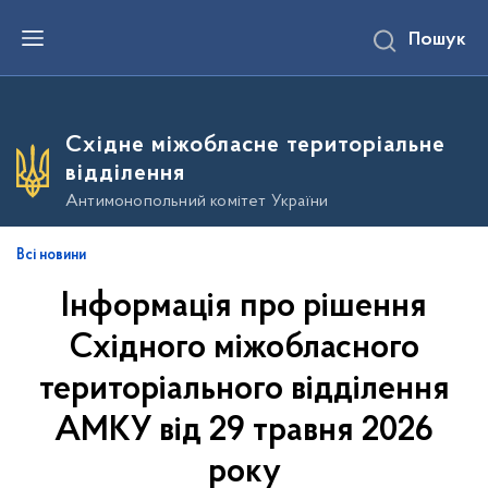
П
Пошук
е
р
е
й
т
и
Східне міжобласне територіальне
д
о
відділення
о
с
Антимонопольний комітет України
н
о
в
Всі новини
н
о
Інформація про рішення
г
о
в
Східного міжобласного
м
і
територіального відділення
с
т
АМКУ від 29 травня 2026
у
року