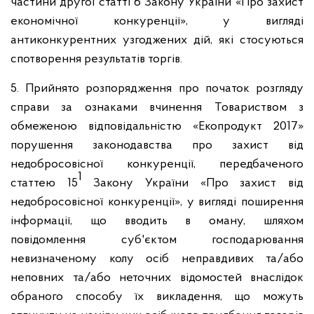
частини другої статті 6 Закону України «Про захист
економічної конкуренції», у вигляді
антиконкурентних узгоджених дій, які стосуються
спотворення результатів торгів.
5. Прийнято розпорядження про початок розгляду
справи за ознаками вчинення Товариством з
обмеженою відповідальністю «Екопродукт 2017»
порушення законодавства про захист від
недобросовісної конкуренції, передбаченого
1
статтею 15
Закону України «Про захист від
недобросовісної конкуренції», у вигляді поширення
інформації, що вводить в оману, шляхом
повідомлення суб'єктом господарювання
невизначеному колу осіб неправдивих та/або
неповних та/або неточних відомостей внаслідок
обраного способу їх викладення, що можуть