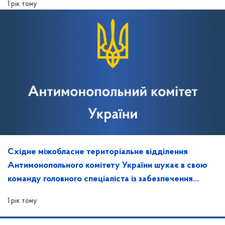
1 рік тому
Східне міжобласне територіальне відділення
Антимонопольного комітету України шукає в свою
команду головного спеціаліста із забезпечення
захисту інформації та контролю за ним
1 рік тому