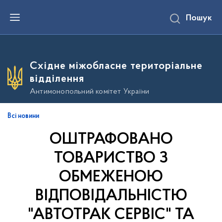
П
Пошук
е
р
е
й
т
и
Східне міжобласне територіальне
д
о
відділення
о
с
Антимонопольний комітет України
н
о
в
Всі новини
н
о
ОШТРАФОВАНО
г
о
в
ТОВАРИСТВО З
м
і
ОБМЕЖЕНОЮ
с
т
ВІДПОВІДАЛЬНІСТЮ
у
"АВТОТРАК СЕРВІС" ТА