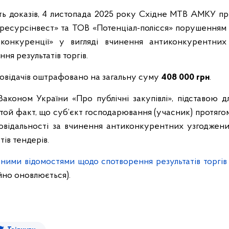
сть доказів, 4 листопада 2025 року Східне МТВ АМКУ пр
мресурсінвест» та ТОВ «Потенціал-полісся» порушенням
 конкуренції» у вигляді вчинення антиконкурентних 
ня результатів торгів.
овідачів оштрафовано на загальну суму
408 000 грн
.
Законом України «Про публічні закупівлі», підставою д
є той факт, що суб’єкт господарювання (учасник) протягом
повідальності за вчинення антиконкурентних узгоджених
ів тендерів.
ними відомостями щодо спотворення результатів торгів
йно оновлюється).