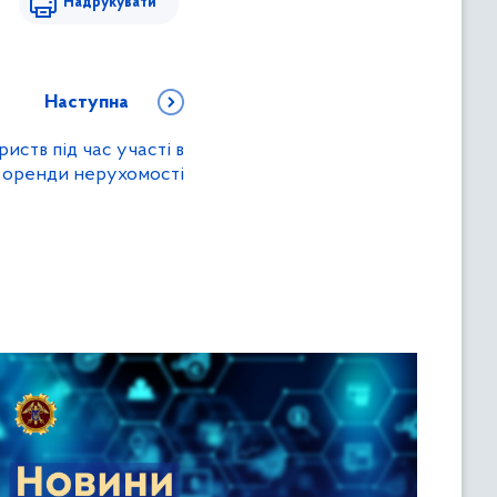
Надрукувати
Наступна
иств під час участі в
о оренди нерухомості