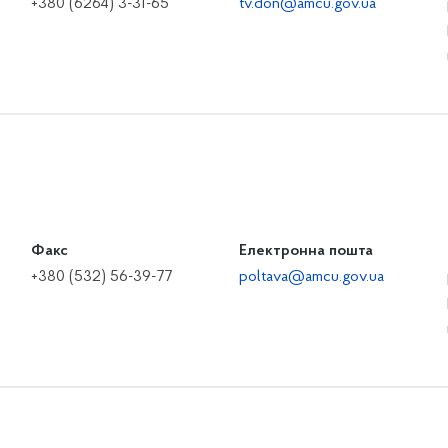
+380 (6264) 3-31-65
tv.don@amcu.gov.ua
Факс
Електронна пошта
+380 (532) 56-39-77
poltava@amcu.gov.ua