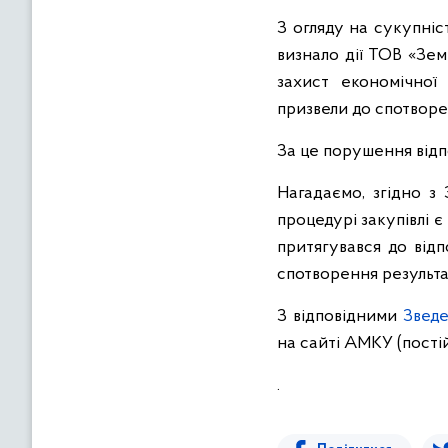
З огляду на сукупні
визнало дії ТОВ «Зе
захист економічної
призвели до спотворен
За це порушення відп
Нагадаємо, згідно з 
процедурі закупівлі 
притягувався до від
спотворення результат
З відповідними
Зведе
на сайті АМКУ (пості
.