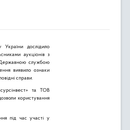
у України дослідило
асниками аукціонів з
я Державною службою
лення виявило ознаки
овідні справи.
сурсінвест» та ТОВ
 дозволи користування
ння під час участі у