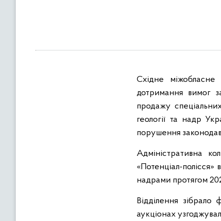
в
м
і
с
т
у
Східне міжобласне 
дотримання вимог за
продажу спеціальни
геології та надр Ук
порушення законодавс
Адміністративна к
«Потенціал-полісся» 
надрами протягом 202
Відділення зібрало 
аукціонах узгоджувал