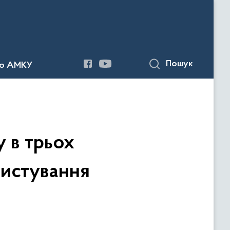
Пошук
до АМКУ
у в трьох
ристування