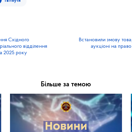
Твітнути
ння Східного
Встановили змову товар
ріального відділення
аукціоні на прав
а 2025 року
Більше за темою