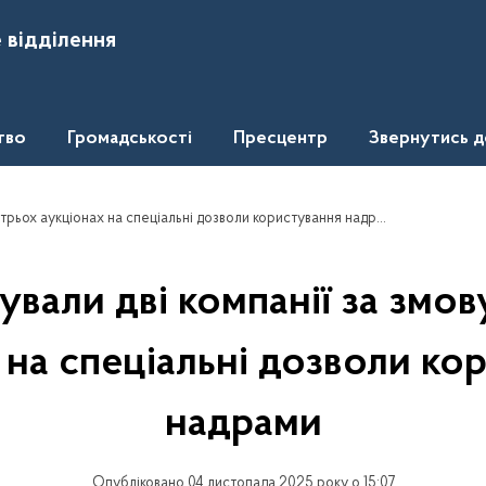
 відділення
тво
Громадськості
Пресцентр
Звернутись 
трьох аукціонах на спеціальні дозволи користування надрами
али дві компанії за змов
 на спеціальні дозволи ко
надрами
Опубліковано 04 листопада 2025 року о 15:07