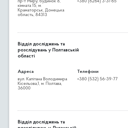
пр-т Миру, будинок 8,
+380 (6264) 3-31-65
кімната 15, м.
Краматорськ, Донецька
область, 84313
Відділ досліджень та
розслідувань у Полтавській
області
Адреса
Телефони
вул. Капітана Володимира
+380 (532) 56-39-77
Кісельова,1, м. Полтава,
36000
Відділ досліджень та