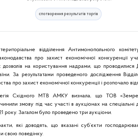
спотворення результатів торгів
територіальне відділення Антимонопольного комітет
конодавства про захист економічної конкуренції уч
х дозволів на користування надрами, що проводилис
раїни. За результатами проведеного дослідження Відді
тва про захист економічної конкуренції і розпочало відп
олегія Східного МТВ АМКУ визнала, що ТОВ «Земре
вчинили змову під час участі в аукціонах на спеціальні
1 року. Загалом було проведено три аукціони.
факти, які доводять, що вказані суб’єкти господарюва
и свою поведінку.