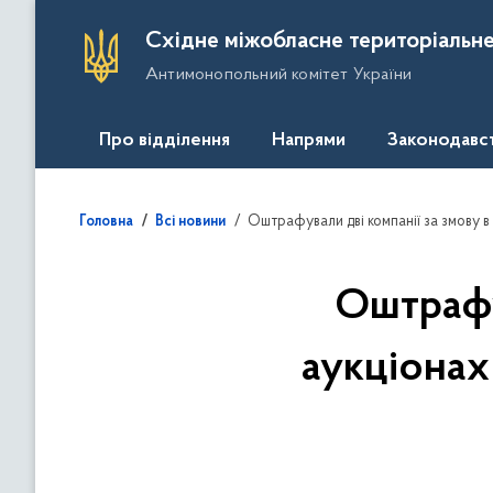
П
Східне міжобласне територіальне
е
Антимонопольний комітет України
р
е
й
Про відділення
Напрями
Законодавс
т
и
д
Оштрафували дві компанії за змову в 
Головна
Всі новини
о
о
с
Оштрафув
н
о
аукціонах
в
н
о
г
о