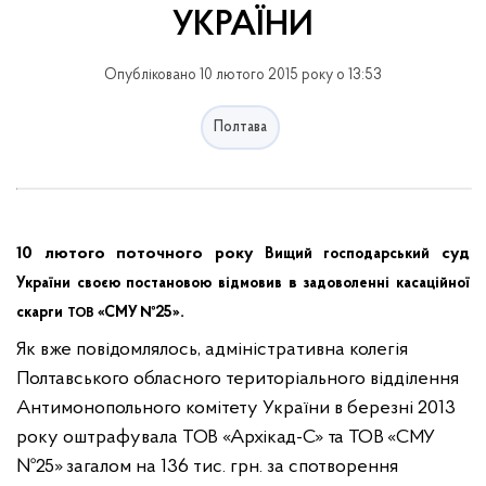
УКРАЇНИ
Опубліковано 10 лютого 2015 року о 13:53
Полтава
10 лютого поточного року
суд
Вищий
господарський
в
України
своєю
постановою
відмовив
задоволенні
касаційної
.
скарги
«СМУ №25»
ТОВ
Як вже повідомлялось, адміністративна колегія
Полтавського обласного територіального відділення
Антимонопольного комітету України в березні 2013
року оштрафувала
ТОВ «
Архікад-С
» та ТОВ «СМУ
№25»
загалом на 136 тис. грн.
за спотворення