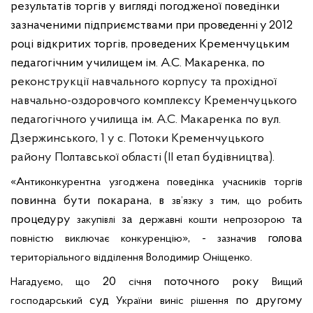
результатів торгів у вигляді
погодженої поведінки
зазначеними підприємствами
при проведенні
у 2012
році
відкритих торгів, проведених
Кременчуцьким
педагогічним училищем ім. А.С. Макаренка, по
р
еконструкції навчального корпусу та прохідної
навчально-оздоровчого комплексу Кременчуцького
педагогічного училища ім. А.С. Макаренка по вул.
Дзержинського, 1 у с. Потоки Кременчуцького
району Полтавської області (ІІ етап будівництва)
.
«
Антиконкурентна
узгоджена
поведінка
учасників
торгів
повинна бути покарана, в
,
зв’язку
з
тим
що
робить
процедуру
за
та
закупі
і
державні
кошти
непрозорою
вл
», -
голова
повністю
виключає
конкуренцію
зазначив
.
територіального
відділення
Володимир
Оніщенко
,
20
поточного року
Нагадуємо
що
січня
Вищий
суд
по другому
господарський
України
виніс
ішення
р