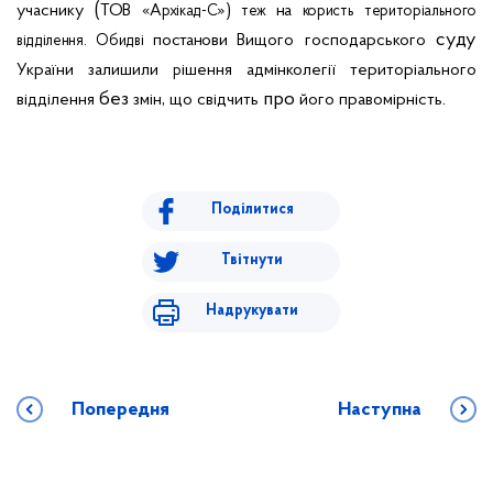
(
учаснику
ТОВ «
»)
на
Архікад-С
теж
користь
територіального
суду
.
постанови
Вищого
господарського
відділення
Обидві
України
залишили
ішення
адмінколегії
територіального
р
без
,
про
.
відділення
змін
що
свідчить
його
правомірність
Поділитися
Твітнути
Надрукувати
Попередня
Наступна