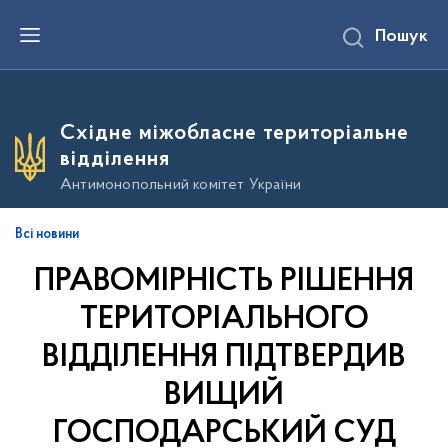
П
Пошук
е
р
е
й
т
и
Східне міжобласне територіальне
д
о
відділення
о
с
Антимонопольний комітет України
н
о
в
Всі новини
н
о
ПРАВОМІРНІСТЬ РІШЕННЯ
г
о
в
ТЕРИТОРІАЛЬНОГО
м
і
ВІДДІЛЕННЯ ПІДТВЕРДИВ
с
т
ВИЩИЙ
у
ГОСПОДАРСЬКИЙ СУД