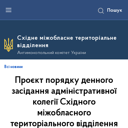
П
Пошук
е
р
е
й
т
и
Східне міжобласне територіальне
д
о
відділення
о
с
Антимонопольний комітет України
н
о
в
Всі новини
н
о
Проєкт порядку денного
г
о
в
засідання адміністративної
м
і
колегії Східного
с
т
міжобласного
у
територіального відділення