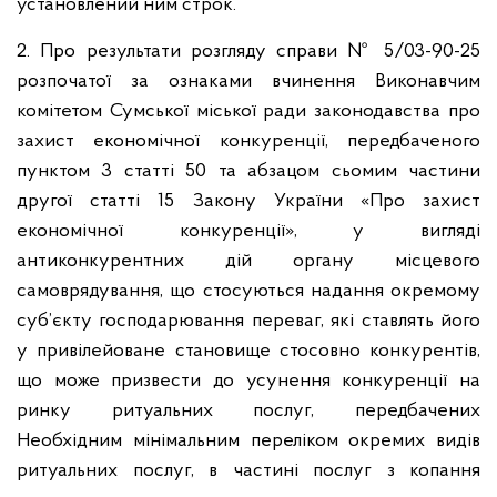
установлений ним строк.
2. Про результати розгляду справи
№ 5/03-90-25
розпочатої за ознаками вчинення Виконавчим
комітетом Сумської міської ради законодавства про
захист економічної конкуренції, передбаченого
пунктом 3 статті 50 та абзацом сьомим частини
другої статті 15 Закону України «Про захист
економічної конкуренції», у вигляді
антиконкурентних дій органу місцевого
самоврядування, що стосуються надання окремому
суб’єкту господарювання переваг, які ставлять його
у привілейоване становище стосовно конкурентів,
що може призвести до усунення конкуренції на
ринку ритуальних послуг, передбачених
Необхідним мінімальним переліком окремих видів
ритуальних послуг, в частині послуг з копання