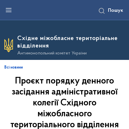
П
Пошук
е
р
е
й
т
и
Східне міжобласне територіальне
д
о
відділення
о
с
Антимонопольний комітет України
н
о
в
Всі новини
н
о
Проєкт порядку денного
г
о
в
засідання адміністративної
м
і
колегії Східного
с
т
міжобласного
у
територіального відділення