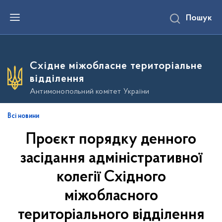
П
Пошук
е
р
е
й
т
и
Східне міжобласне територіальне
д
о
відділення
о
с
Антимонопольний комітет України
н
о
в
Всі новини
н
о
Проєкт порядку денного
г
о
в
засідання адміністративної
м
і
колегії Східного
с
т
міжобласного
у
територіального відділення