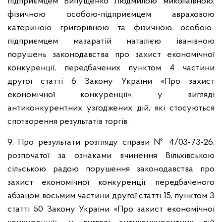
підприємцем Випущенко Людмилою миколаївною,
фізичною особою-підприємцем авраховою
катериною григорівною та фізичною особою-
підприємцем мазаратій наталією іванівною
порушень законодавства про захист економічної
конкуренції, передбачених пунктом 4 частини
другої статті 6 Закону України «Про захист
економічної конкуренції», у вигляді
антиконкурентних узгоджених дій, які стосуються
спотворення результатів торгів.
9. Про результати розгляду справи № 4/03-73-26,
розпочатої за ознаками вчинення Вільхівською
сільською радою порушення законодавства про
захист економічної конкуренції, передбаченого
абзацом восьмим частини другої статті 15, пунктом 3
статті 50 Закону України «Про захист економічної