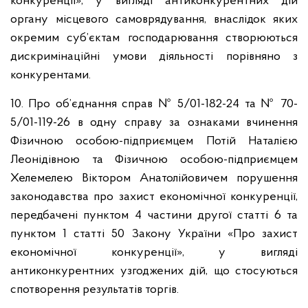
конкуренції», у вигляді антиконкурентних дій
органу місцевого самоврядування, внаслідок яких
окремим суб’єктам господарювання створюються
дискримінаційні умови діяльності порівняно з
конкурентами.
10. Про об’єднання справ № 5/01-182-24 та № 70-
5/01-119-26 в одну справу за ознаками вчинення
Фізичною особою-підприємцем Потій Наталією
Леонідівною та Фізичною особою-підприємцем
Хелемелею Віктором Анатолійовичем порушення
законодавства про захист економічної конкуренції,
передбачені пунктом 4 частини другої статті 6 та
пунктом 1 статті 50 Закону України «Про захист
економічної конкуренції», у вигляді
антиконкурентних узгоджених дій, що стосуються
спотворення результатів торгів.