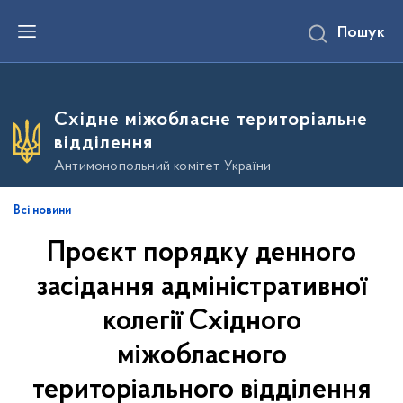
П
Пошук
е
р
е
й
т
и
Східне міжобласне територіальне
д
о
відділення
о
с
Антимонопольний комітет України
н
о
в
Всі новини
н
о
Проєкт порядку денного
г
о
в
засідання адміністративної
м
і
колегії Східного
с
т
міжобласного
у
територіального відділення