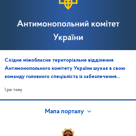
Східне міжобласне територіальне відділення
Антимонопольного комітету України шукає в свою
команду головного спеціаліста із забезпечення
захисту інформації та контролю за ним
1 рік тому
Мапа порталу