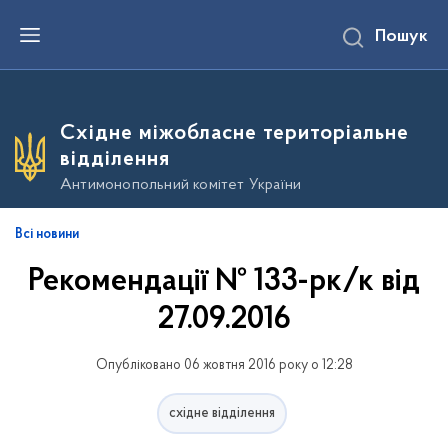
П
Пошук
е
р
е
й
т
и
Східне міжобласне територіальне
д
о
відділення
о
с
Антимонопольний комітет України
н
о
в
Всі новини
н
о
Рекомендації № 133-рк/к від
г
о
в
27.09.2016
м
і
с
Опубліковано 06 жовтня 2016 року о 12:28
т
у
східне відділення