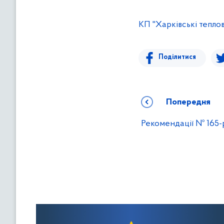
в
м
КП "Харківські тепло
і
с
т
Поділитися
у
Попередня
Рекомендації № 165-р