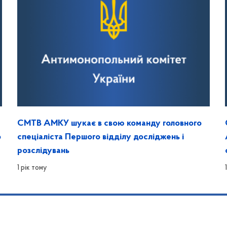
СМТВ АМКУ шукає в свою команду головного
о
спеціаліста Першого відділу досліджень і
розслідувань
1 рік тому