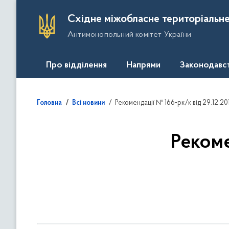
П
Східне міжобласне територіальне
е
Антимонопольний комітет України
р
е
й
Про відділення
Напрями
Законодавс
т
и
д
Рекомендації № 166-рк/к від 29.12.20
Головна
Всі новини
о
о
с
Рекоме
н
о
в
н
о
г
о