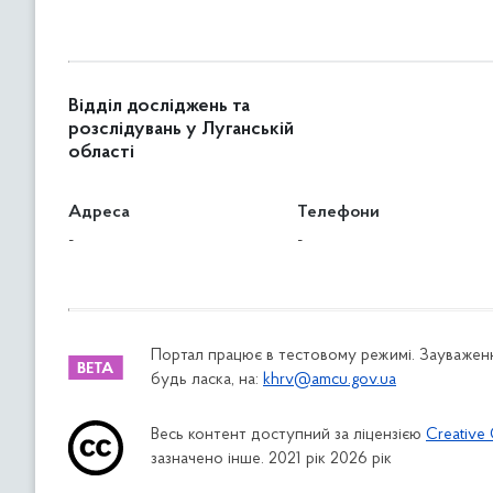
Відділ досліджень та
розслідувань у Луганській
області
Адреса
Телефони
-
-
Портал працює в тестовому режимі. Зауваженн
будь ласка, на:
khrv@amcu.gov.ua
Весь контент доступний за ліцензією
Creative 
зазначено інше. 2021 рік 2026 рік