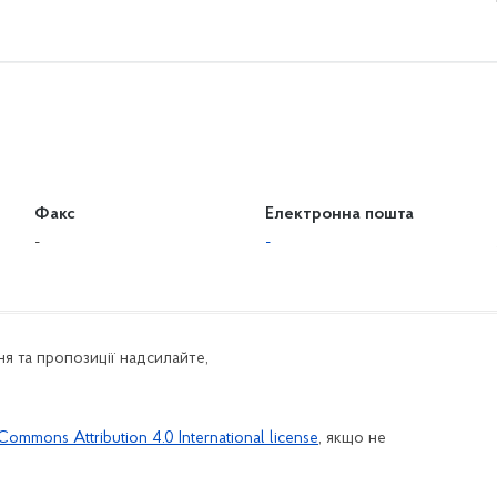
Факс
Електронна пошта
-
-
я та пропозиції надсилайте,
Commons Attribution 4.0 International license
, якщо не