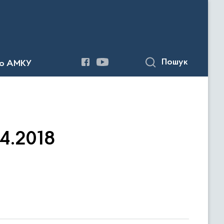
Пошук
до АМКУ
04.2018