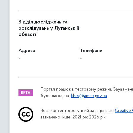
Відділ досліджень та
розслідувань у Луганській
області
Адреса
Телефони
-
-
Портал працює в тестовому режимі. Зауваженн
будь ласка, на:
khrv@amcu.gov.ua
Весь контент доступний за ліцензією
Creative 
зазначено інше. 2021 рік 2026 рік