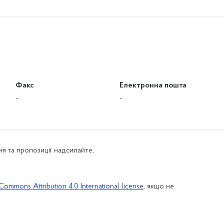
Факс
Електронна пошта
-
-
я та пропозиції надсилайте,
Commons Attribution 4.0 International license
, якщо не