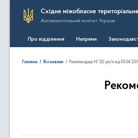
П
Східне міжобласне територіальне
е
Антимонопольний комітет України
р
е
й
Про відділення
Напрями
Законодавс
т
и
д
Рекомендації № 32-рк/к від 03.04.20
Головна
Всі новини
о
о
с
Рекоме
н
о
в
н
о
г
о