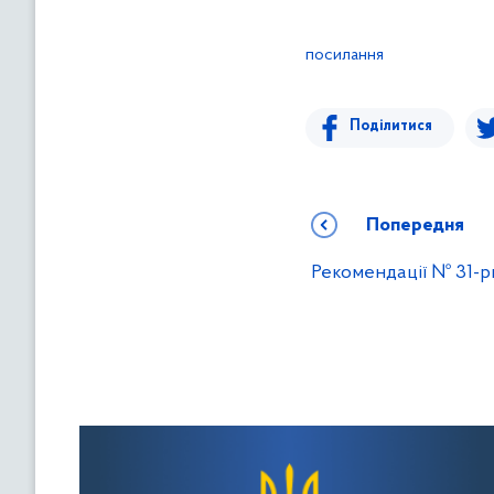
в
м
посилання
і
с
т
Поділитися
у
Попередня
Рекомендації № 31-рк