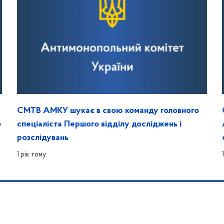
СМТВ АМКУ шукає в свою команду головного
о
спеціаліста Першого відділу досліджень і
розслідувань
1 рік тому