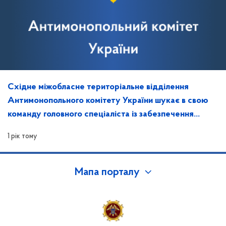
Східне міжобласне територіальне відділення
Антимонопольного комітету України шукає в свою
команду головного спеціаліста із забезпечення
захисту інформації та контролю за ним
1 рік тому
Мапа порталу