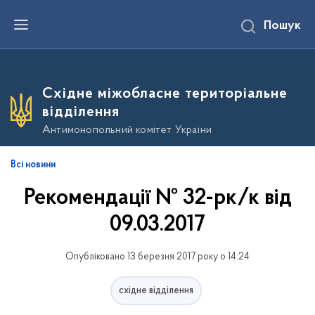
П
Пошук
е
р
е
й
т
и
Східне міжобласне територіальне
д
о
відділення
о
с
Антимонопольний комітет України
н
о
в
Всі новини
н
о
Рекомендації № 32-рк/к від
г
о
в
09.03.2017
м
і
с
Опубліковано 13 березня 2017 року о 14:24
т
у
східне відділення