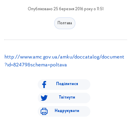
Опубліковано 25 березня 2016 року о 11:51
Полтава
http://www.amc.gov.ua/amku/doccatalog/document
?id=82479&schema=poltava
Поділитися
Твітнути
Надрукувати