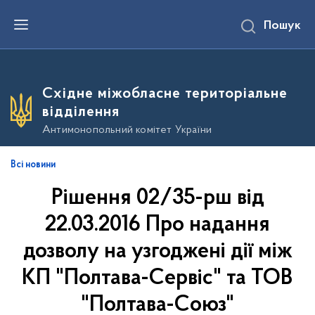
П
Пошук
е
р
е
й
т
и
Східне міжобласне територіальне
д
о
відділення
о
с
Антимонопольний комітет України
н
о
в
Всі новини
н
о
Рішення 02/35-рш від
г
о
в
22.03.2016 Про надання
м
і
дозволу на узгоджені дії між
с
т
КП "Полтава-Сервіс" та ТОВ
у
"Полтава-Союз"