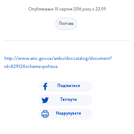
Опубліковано 10 серпня 2016 року о 22:09
Полтава
http://www.amc.gov.ua/amku/doccatalog/document?
id=82912&schema=poltava
Поділитися
Твітнути
Надрукувати