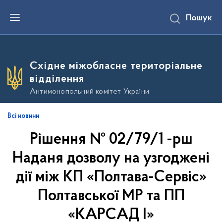
П
Пошук
е
р
е
й
т
и
Східне міжобласне територіальне
д
о
відділення
о
с
Антимонопольний комітет України
н
о
в
Всі новини
н
о
Рішення № 02/79/1 -рш
г
о
в
Наданя дозволу на узгоджені
м
і
дії між КП «Полтава-Сервіс»
с
т
Полтавської МР та ПП
у
«КАРСАД І»