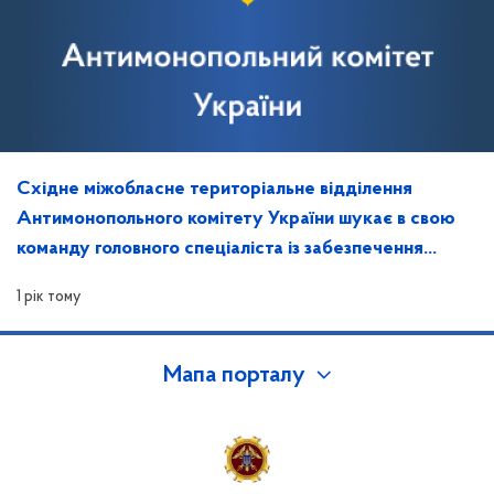
Східне міжобласне територіальне відділення
Антимонопольного комітету України шукає в свою
команду головного спеціаліста із забезпечення
захисту інформації та контролю за ним
1 рік тому
Мапа порталу