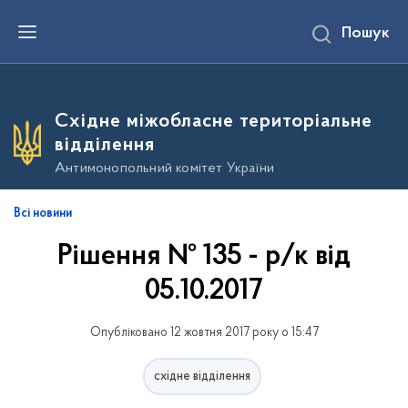
П
Пошук
е
р
е
й
т
и
Східне міжобласне територіальне
д
о
відділення
о
с
Антимонопольний комітет України
н
о
в
Всі новини
н
о
Рішення № 135 - р/к від
г
о
в
05.10.2017
м
і
с
Опубліковано 12 жовтня 2017 року о 15:47
т
у
східне відділення