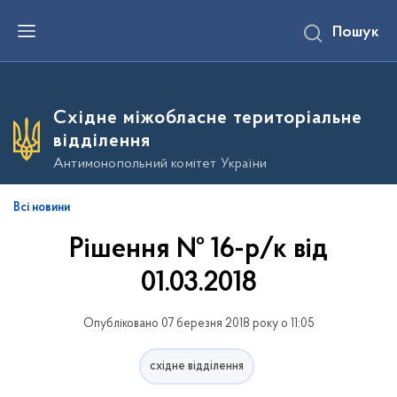
П
Пошук
е
р
е
й
т
и
Східне міжобласне територіальне
д
о
відділення
о
с
Антимонопольний комітет України
н
о
в
Всі новини
н
о
Рішення № 16-р/к від
г
о
в
01.03.2018
м
і
с
Опубліковано 07 березня 2018 року о 11:05
т
у
східне відділення