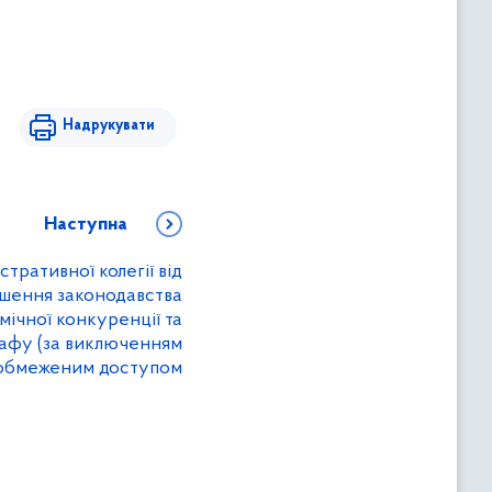
Надрукувати
Наступна
стративної колегії від
ушення законодавства
мічної конкуренції та
афу (за виключенням
 обмеженим доступом