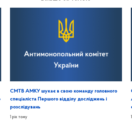
СМТВ АМКУ шукає в свою команду головного
о
спеціаліста Першого відділу досліджень і
розслідувань
1 рік тому