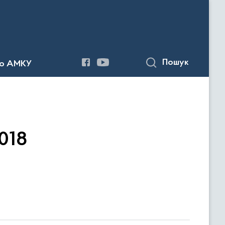
Пошук
до АМКУ
018