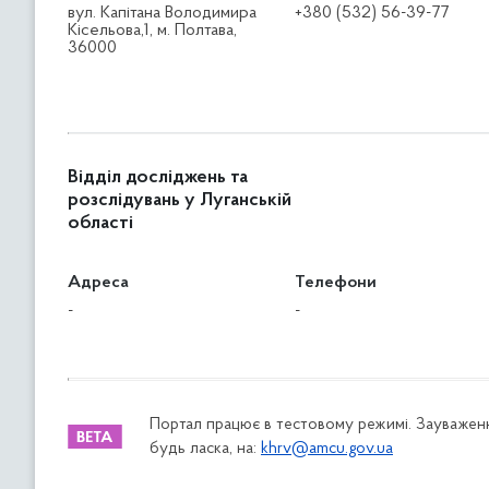
вул. Капітана Володимира
+380 (532) 56-39-77
Кісельова,1, м. Полтава,
36000
Відділ досліджень та
розслідувань у Луганській
області
Адреса
Телефони
-
-
Портал працює в тестовому режимі. Зауваженн
будь ласка, на:
khrv@amcu.gov.ua