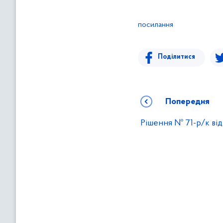
в
м
посилання
і
с
т
Поділитися
у
Попередня
Рішення № 71-р/к від 