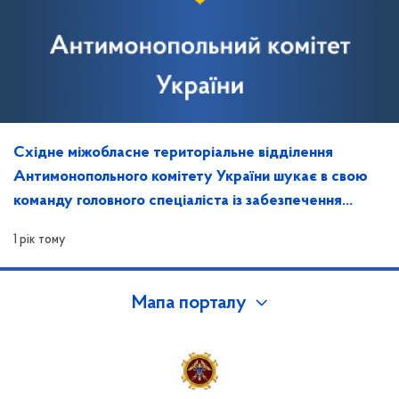
Східне міжобласне територіальне відділення
Антимонопольного комітету України шукає в свою
команду головного спеціаліста із забезпечення
захисту інформації та контролю за ним
1 рік тому
Мапа порталу