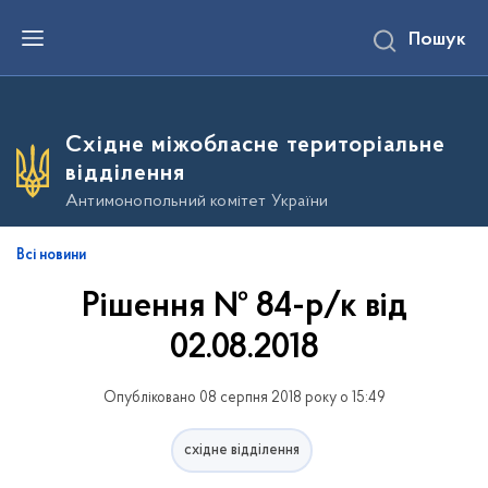
П
Пошук
е
р
е
й
т
и
Східне міжобласне територіальне
д
о
відділення
о
с
Антимонопольний комітет України
н
о
в
Всі новини
н
о
Рішення № 84-р/к від
г
о
в
02.08.2018
м
і
с
Опубліковано 08 серпня 2018 року о 15:49
т
у
східне відділення