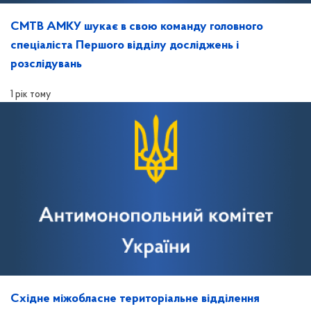
СМТВ АМКУ шукає в свою команду головного
спеціаліста Першого відділу досліджень і
розслідувань
1 рік тому
Східне міжобласне територіальне відділення