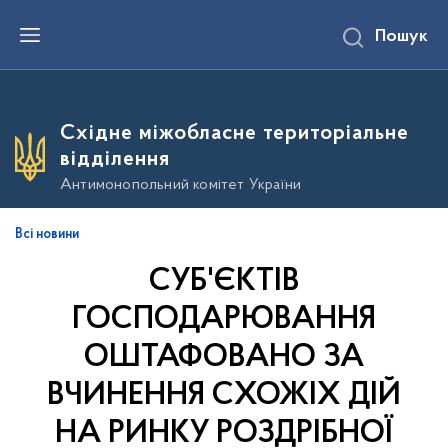
П
Пошук
е
р
е
й
т
и
Східне міжобласне територіальне
д
о
відділення
о
с
Антимонопольний комітет України
н
о
в
Всі новини
н
о
СУБ'ЄКТІВ
г
о
в
ГОСПОДАРЮВАННЯ
м
і
ОШТАФОВАНО ЗА
с
т
ВЧИНЕННЯ СХОЖІХ ДІЙ
у
НА РИНКУ РОЗДРІБНОЇ