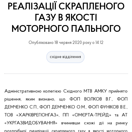
РЕАЛІЗАЦІЇ СКРАПЛЕНОГО
ГАЗУ В ЯКОСТІ
МОТОРНОГО ПАЛЬНОГО
Опубліковано 18 червня 2020 року о 14:12
східне відділення
Адміністративною колегією Східного МТВ АМКУ прийнято
рішення, яким визнано, що
ФОП ВОЛКОВ В.Г., ФОП
ДЕМЧЕНКО С.П., ФОП ДЕМЧЕНКО О.М., ФОП ФУНІКОВ В.Е.,
ТОВ «ХАРКІВРЕГІОНГАЗ», ПП «ОМЄРТА-ТРЕЙД» та АТ
«УКРГАЗВИДОБУВАННЯ» вчинивши схожі дії на ринку
роздрібної реалізації
скрапленого газу в якості моторного