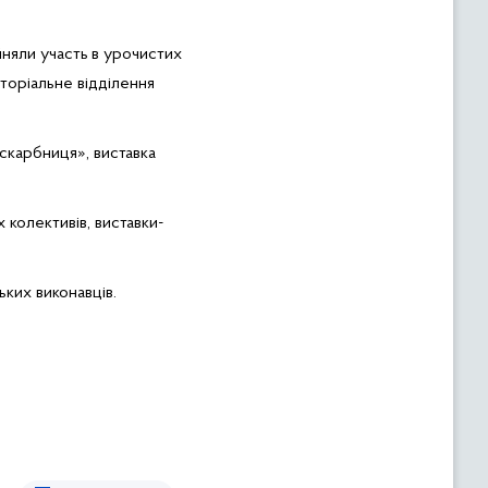
йняли участь
в урочистих
торіальне відділення
 скарбниця», виставка
 колективів, виставки-
ких виконавців.