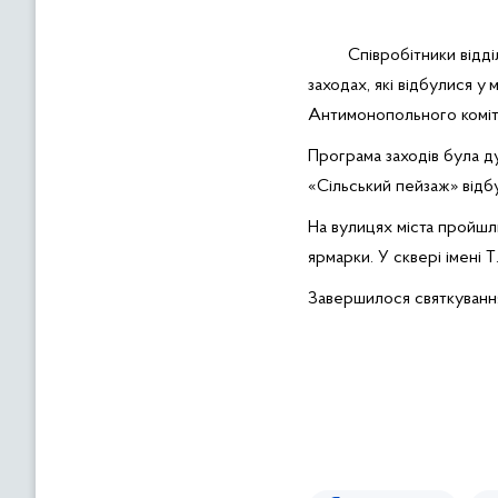
в
м
Співробітники відді
і
заходах, які відбулися у
м
с
Антимонопольного коміт
т
у
Програма заходів була ду
«Сільський пейзаж»
відб
На вулицях міста пройшл
ярмарки. У сквері імені 
Завершилося святкуван