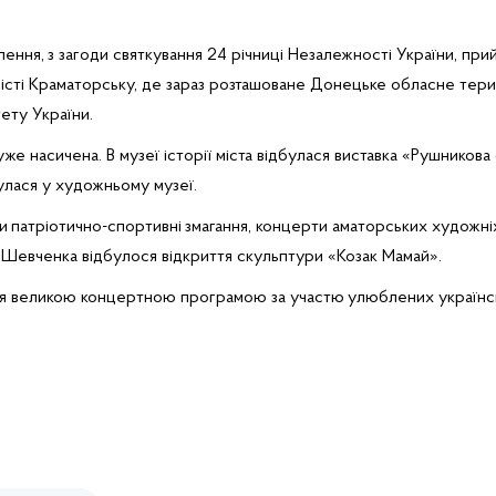
лення,
з загоди святкування 24 річниці Незалежності України, при
істі Краматорську, де зараз розташоване Донецьке обласне тери
ету України.
же насичена. В музеї історії міста відбулася виставка «Рушникова
улася у художньому музеї.
и
патріотично-спортивні
змагання, концерти аматорських художніх
Т.Шевченка відбулося відкриття скульптури «Козак Мамай».
ня великою концертною програмою за участю
улюблених українсь