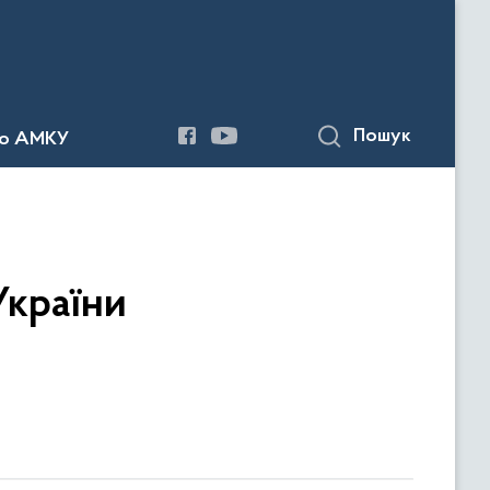
Пошук
до АМКУ
України