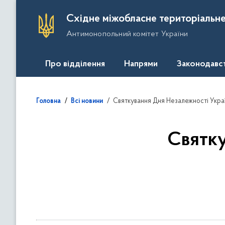
П
Східне міжобласне територіальне
е
Антимонопольний комітет України
р
е
й
Про відділення
Напрями
Законодавс
т
и
д
Святкування Дня Незалежності Укра
Головна
Всі новини
о
о
с
Святку
н
о
в
н
о
г
о