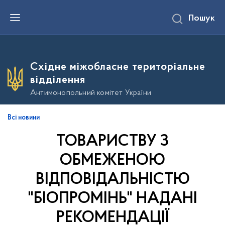
П
Пошук
е
р
е
й
т
и
Східне міжобласне територіальне
д
о
відділення
о
с
Антимонопольний комітет України
н
о
в
Всі новини
н
о
ТОВАРИСТВУ З
г
о
в
ОБМЕЖЕНОЮ
м
і
ВІДПОВІДАЛЬНІСТЮ
с
т
"БІОПРОМІНЬ" НАДАНІ
у
РЕКОМЕНДАЦІЇ