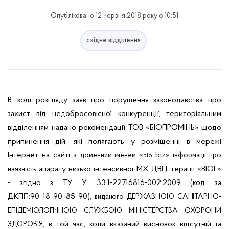
Опубліковано 12 червня 2018 року о 10:51
східне відділення
В ході розгляду заяв про порушення законодавства про
захист від недобросовісної конкуренції,
територіальним
відділенням надано рекомендації
ТОВ «БІОПРОМІНЬ»
щодо
припинення дій, які полягають у розміщенні в мережі
Інтернет на сайті з
«
.
biz
»
доменним іменем
інформації про
biol
апарату низько інтенсивної МХ-ДВЦ терапії «BIOL»
наявність
- згідно з ТУ У 33.1-22716816-002:2009 (код за
ДКПП:90 18 90 85 90)
, виданого ДЕРЖАВНОЮ САНІТАРНО-
ЕПІДЕМІОЛОГІЧНОЮ СЛУЖБОЮ МІНІСТЕРСТВА ОХОРОНИ
'
, в той час, коли вказаний висновок відсутній
ЗДОРОВ
Я
та