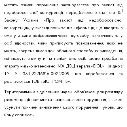
містять ознаки порушення законодавства про захист від
1
недобросовісної конкуренції, передбаченого статтею 15
Закону України «Про захист від недобросовісної
конкуренції», у вигляді поширення інформації, що вводить в
оману, а саме
повідомлення
особу,
колу
через іншу
невизначному
приписують повноваження, яких не
осіб відомостей, якими
мають, зокрема внаслідок обраного способу їх викладення,
які можуть вплинути на наміри цих осіб щодо придбання
апарату низько інтенсивної МХ-ДВЦ терапії «BIOL» - згідно з
ТУ У 33.1-22716816-002:2009, що виробляються та
реалізуються ТОВ «БІОПРОМІНЬ».
Територіальним відділенням надані обов’язкові для розгляду
рекомендації припинити вищезазначене порушення, а також
усунути причини виникнення цього порушення і умови, що
йому сприяють.