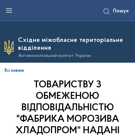
П
Пошук
е
р
е
й
т
и
Східне міжобласне територіальне
д
о
відділення
о
с
Антимонопольний комітет України
н
о
в
Всі новини
н
о
ТОВАРИСТВУ З
г
о
в
ОБМЕЖЕНОЮ
м
і
ВІДПОВІДАЛЬНІСТЮ
с
т
"ФАБРИКА МОРОЗИВА
у
ХЛАДОПРОМ" НАДАНІ