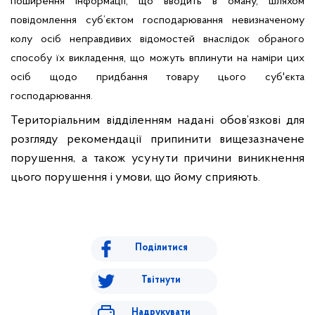
поширення інформації, що вводить в оману, шляхом
повідомлення суб’єктом господарювання невизначеному
колу осіб неправдивих відомостей внаслідок обраного
способу їх викладення, що можуть вплинути на наміри цих
осіб щодо придбання товару цього суб'єкта
господарювання.
Територіальним відділенням надані обов’язкові для
розгляду рекомендації припинити вищезазначене
порушення, а також усунути причини виникнення
цього порушення і умови, що йому сприяють.
Поділитися
Твітнути
Надрукувати