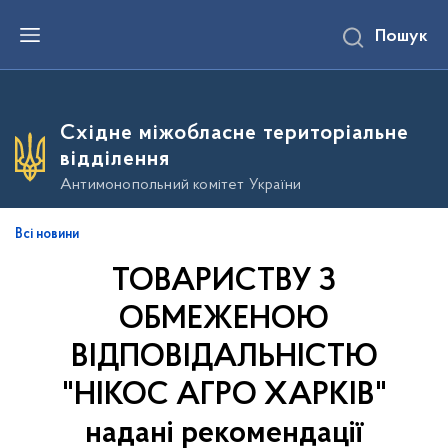
П
Пошук
е
р
е
й
т
и
Східне міжобласне територіальне
д
о
відділення
о
с
Антимонопольний комітет України
н
о
в
Всі новини
н
о
ТОВАРИСТВУ З
г
о
в
ОБМЕЖЕНОЮ
м
і
ВІДПОВІДАЛЬНІСТЮ
с
т
"НІКОС АГРО ХАРКІВ"
у
надані рекомендації