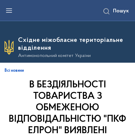
П
Пошук
е
р
е
й
т
и
Східне міжобласне територіальне
д
о
відділення
о
с
Антимонопольний комітет України
н
о
в
Всі новини
н
о
В БЕЗДІЯЛЬНОСТІ
г
о
в
ТОВАРИСТВА З
м
і
ОБМЕЖЕНОЮ
с
т
ВІДПОВІДАЛЬНІСТЮ "ПКФ
у
ЕЛРОН" ВИЯВЛЕНІ