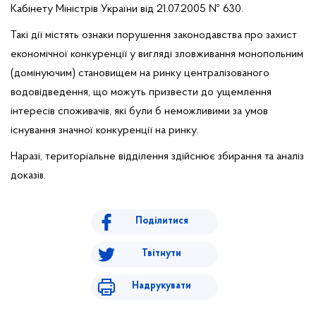
Кабінету Міністрів України від 21.07.2005 № 630.
Такі дії містять ознаки порушення законодавства про захист
економічної конкуренції у вигляді зловживання монопольним
(домінуючим) становищем на ринку централізованого
водовідведення, що можуть призвести до ущемлення
інтересів споживачі
, які були б неможливими за умов
в
існування значної конкуренції на ринку.
Наразі, територіальне відділення здійснює збирання та аналіз
доказі
.
в
Поділитися
Твітнути
Надрукувати