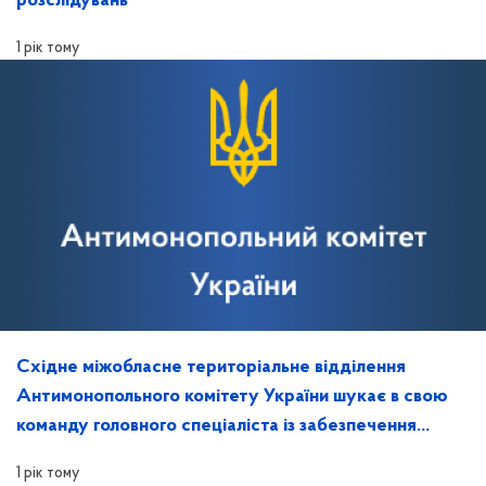
розслідувань
1 рік тому
Східне міжобласне територіальне відділення
Антимонопольного комітету України шукає в свою
команду головного спеціаліста із забезпечення
захисту інформації та контролю за ним
1 рік тому