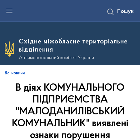
П
Пошук
е
р
е
й
т
и
Східне міжобласне територіальне
д
о
відділення
о
с
Антимонопольний комітет України
н
о
в
Всі новини
н
о
В діях КОМУНАЛЬНОГО
г
о
в
ПІДПРИЄМСТВА
м
і
"МАЛОДАНИЛІВСЬКИЙ
с
т
КОМУНАЛЬНИК" виявлені
у
ознаки порушення