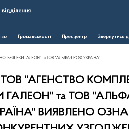
 відділення
тво
Громадськості
Пресцентр
Звернутись 
АЛЬФА-ПРОФ УКРАЇНА" ВИЯВЛЕНО ОЗНАКИ АНТИКОНКУРЕНТНИХ УЗГОДЖЕНИХ ДІЙ ПІД ЧАС УЧАСТІ У ТОРГАХ
Х ТОВ "АГЕНСТВО КОМПЛ
И ГАЛЕОН" та ТОВ "АЛЬ
РАЇНА" ВИЯВЛЕНО ОЗН
НКУРЕНТНИХ УЗГОДЖЕ