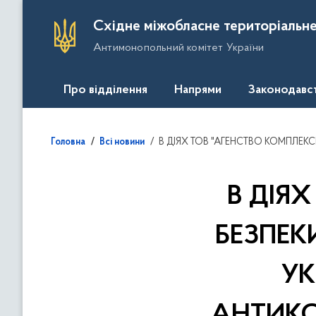
П
Східне міжобласне територіальне
е
Антимонопольний комітет України
р
е
й
Про відділення
Напрями
Законодавс
т
и
д
В ДІЯХ ТОВ "АГЕНСТВО КОМПЛЕКСНОЇ БЕЗПЕКИ ГАЛЕОН" та ТОВ "
Головна
Всі новини
о
о
с
В ДІЯ
н
о
БЕЗПЕК
в
н
УК
о
г
о
АНТИКО