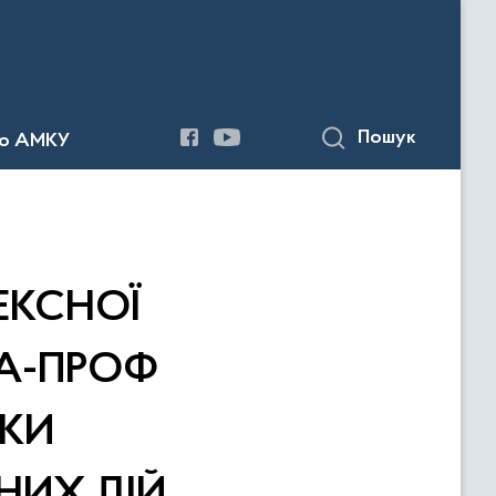
Пошук
до АМКУ
ЕКСНОЇ
ФА-ПРОФ
АКИ
НИХ ДІЙ