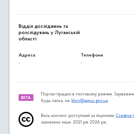
Відділ досліджень та
розслідувань у Луганській
області
Адреса
Телефони
-
-
Портал працює в тестовому режимі. Зауваженн
будь ласка, на:
khrv@amcu.gov.ua
Весь контент доступний за ліцензією
Creative 
зазначено інше. 2021 рік 2026 рік