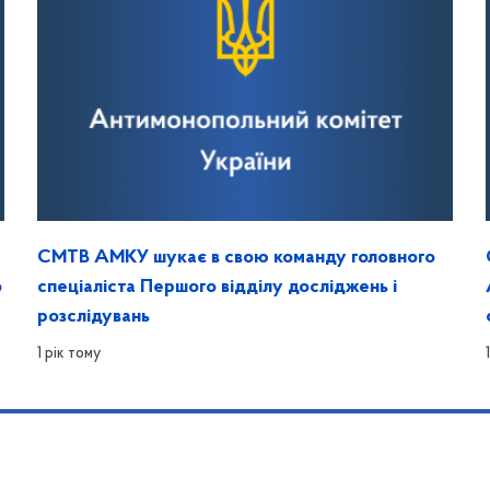
СМТВ АМКУ шукає в свою команду головного
о
спеціаліста Першого відділу досліджень і
розслідувань
1 рік тому