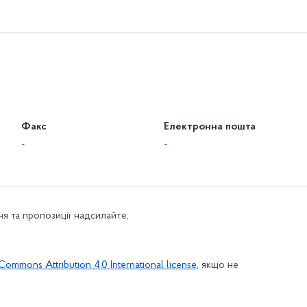
Факс
Електронна пошта
-
-
я та пропозиції надсилайте,
Commons Attribution 4.0 International license
, якщо не