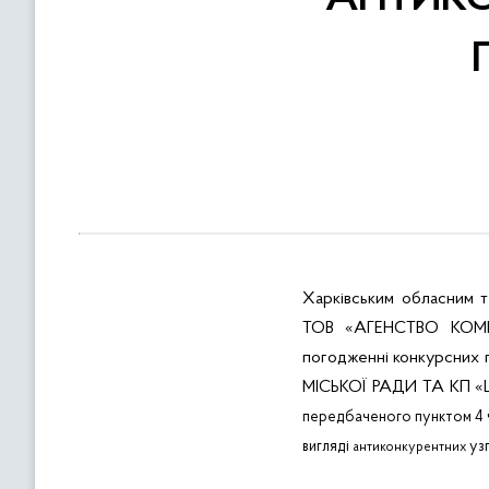
в
м
і
с
т
у
Харківським
обласним
т
ТОВ «АГЕНСТВО КОМ
погодженні конкурсних 
МІСЬКОЇ РАДИ ТА КП 
передбаченого пунктом 4 ча
вигляді
узг
антиконкурентних