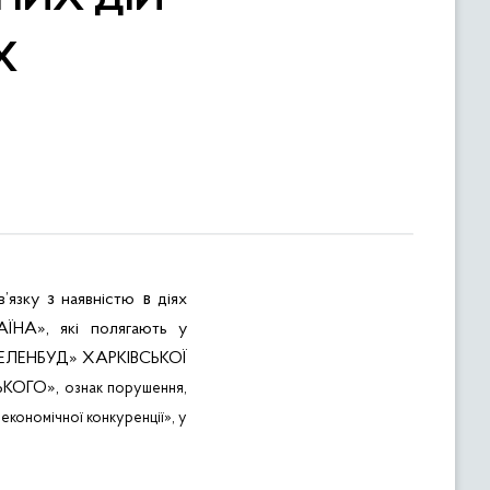
Х
з
в
в’язку
наявністю
діях
АЇНА»,
які полягають у
ІВЗЕЛЕНБУД» ХАРКІВСЬКОЇ
ЬКОГО»,
ознак порушення,
економічної конкуренції», у