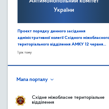
Проєкт порядку денного засідання
адміністративної колегії Східного міжобласног
територіального відділення АМКУ 12 червня
2025 року
1 рік тому
Мапа порталу
Східне міжобласне територіальне
відділення