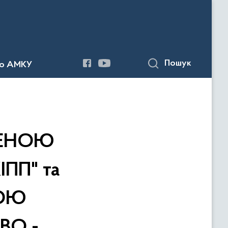
Пошук
до АМКУ
ЖЕНОЮ
ПП" та
НОЮ
ВО -