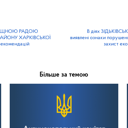
ИЩНОЮ РАДОЮ
В діях ЗІДЬКІВС
РАЙОНУ ХАРКІВСЬКОЇ
виявлені ознаки порушен
рекомендацій
захист еко
Більше за темою