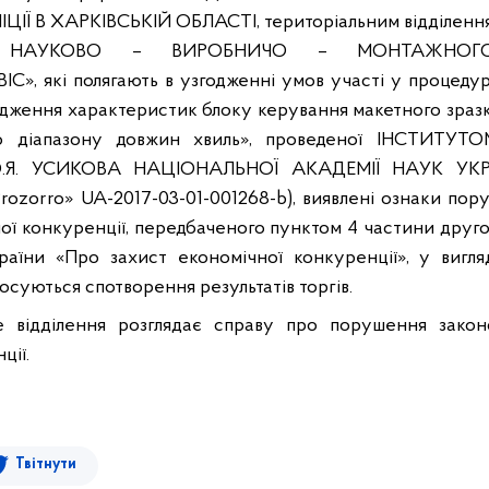
Ї В ХАРКІВСЬКІЙ ОБЛАСТІ, територіальним відділенн
НАУКОВО – ВИРОБНИЧО – МОНТАЖНОГО
», які полягають в узгодженні умов участі у процедурі
лідження характеристик блоку керування макетного зраз
о діапазону довжин хвиль», проведеної ІНСТИТУ
О.Я. УСИКОВА НАЦІОНАЛЬНОЇ АКАДЕМІЇ НАУК УКРАЇ
rozorro
»
UA
-2017-03-01-001268-
b
), виявлені ознаки по
ої конкуренції, передбаченого пунктом 4 частини другої 
раїни «Про захист економічної конкуренції», у вигл
тосуються спотворення результатів торгів
.
е
відділення
розглядає
справу про
порушення
закон
ції
.
Твітнути