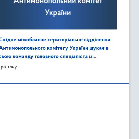
Східне міжобласне територіальне відділення
Антимонопольного комітету України шукає в
свою команду головного спеціаліста із
забезпечення захисту інформації та контролю
1 рік тому
за ним