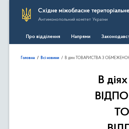
П
Східне міжобласне територіальне
е
Антимонопольний комітет України
р
е
й
Про відділення
Напрями
Законодавс
т
и
д
В діях ТОВАРИСТВА З ОБМЕЖЕНОЮ ВІДПОВІДАЛЬНІСТЮ "АЛЬФА КІПП" та ТОВАРИСТВА З ОБМЕЖЕНОЮ ВІДПОВІДА
Головна
Всі новини
о
о
с
В ді
н
о
ВІДПО
в
н
ТО
о
г
о
ВІД