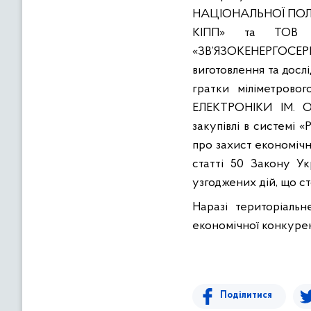
НАЦІОНАЛЬНОЇ ПОЛІЦІ
КІПП
» та ТОВ 
«ЗВ’ЯЗОКЕНЕРГОСЕРВІС
виготовлення та дос
гратки
міліметровог
ЕЛЕКТРОНІКИ ІМ. 
закупівлі в системі «
P
про захист економічн
статті 50 Закону Ук
узгоджених дій, що с
Наразі
територіальн
економічної
конкурен
Поділитися