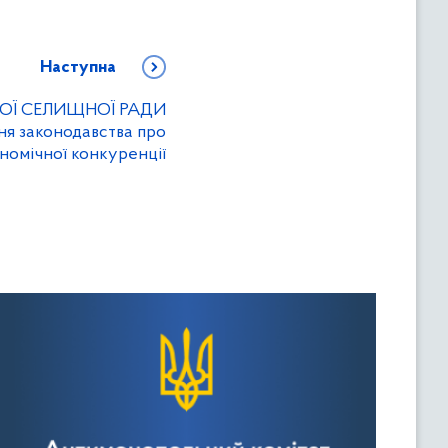
Наступна
ЬКОЇ СЕЛИЩНОЇ РАДИ
ня законодавства про
номічної конкуренції