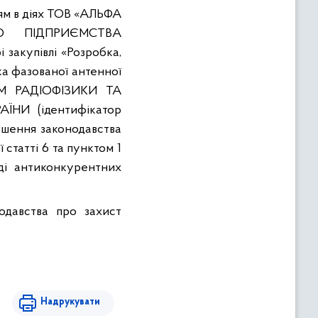
ям в діях ТОВ «АЛЬФА
 ПІДПРИЄМСТВА
 закупівлі «Розробка,
ка
фазованої
антенної
ТОМ РАДІОФІЗИКИ ТА
НИ (ідентифікатор
рушення законодавства
статті 6 та пунктом 1
яді
антиконкурентних
одавства
про
захист
Надрукувати