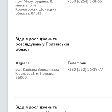
пр-т Миру, будинок 8,
+380 (6264) 3-31-65
кімната 15, м.
Краматорськ, Донецька
область, 84313
Відділ досліджень та
розслідувань у Полтавській
області
Адреса
Телефони
вул. Капітана Володимира
+380 (532) 56-39-77
Кісельова,1, м. Полтава,
36000
Відділ досліджень та