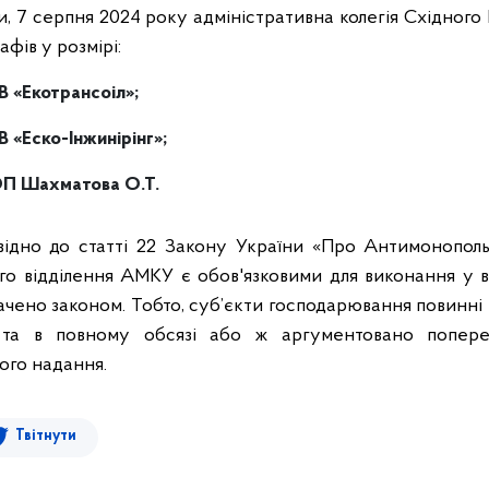
, 7 серпня 2024 року адміністративна колегія Східног
фів у розмірі:
 «Екотрансоіл»
;
 «Еско-Інжинірінг»
;
П Шахматова О.Т.
відно до статті 22 Закону України «Про Антимонополь
ого відділення АМКУ є обов'язковими для виконання у в
ачено законом. Тобто, суб’єкти господарювання повинні
о та в повному обсязі або ж аргументовано попер
ного надання.
Твітнути