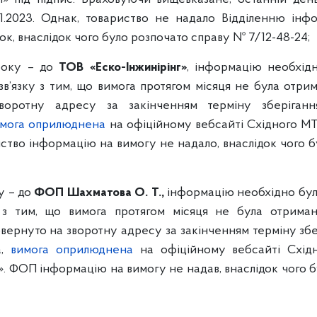
11.2023. Однак, товариство не надало Відділенню ін
к, внаслідок чого було розпочато справу № 7/12-48-24;
року – до
ТОВ «Еско-Інжинірінг»
, інформацію необхід
зв’язку з тим, що вимога протягом місяця не була отрим
воротну адресу за закінченням терміну зберігання
мога оприлюднена
на офіційному вебсайті Східного МТВ
мство інформацію на вимогу не надало, внаслідок чого 
у – до
ФОП Шахматова О. Т.,
інформацію необхідно бул
у з тим, що вимога протягом місяця не була отрим
овернуто на зворотну адресу за закінченням терміну збер
а,
вимога оприлюднена
на офіційному вебсайті Східн
». ФОП інформацію на вимогу не надав, внаслідок чого 