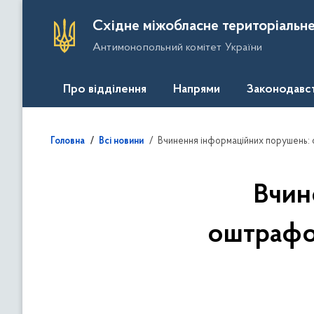
П
Східне міжобласне територіальне
е
Антимонопольний комітет України
р
е
й
Про відділення
Напрями
Законодавс
т
и
д
Вчинення інформаційних порушень:
Головна
Всі новини
о
о
с
Вчин
н
о
оштрафо
в
н
о
г
о