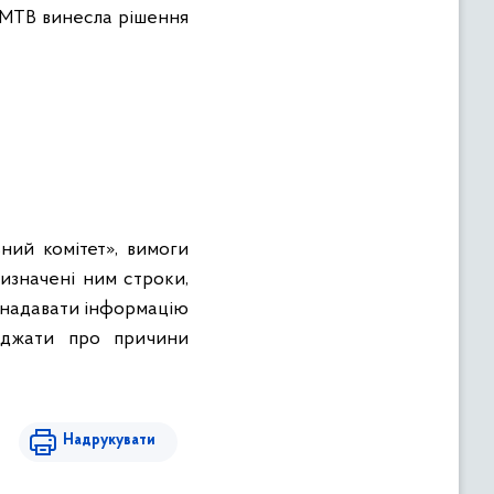
о МТВ винесла рішення
ний комітет», вимоги
изначені ним строки,
 надавати інформацію
еджати про причини
Надрукувати