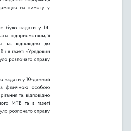
формацію на вимогу у
но було надати у 14-
ана підприємством, її
 та, відповідно до
 і в газеті «Урядовий
було розпочато справу
о надати у 10-денний
ана фізичною особою
ігання та, відповідно
ого МТВ та в газеті
було розпочато справу