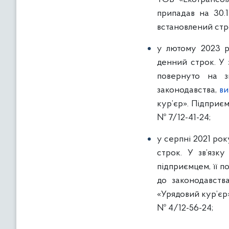
припадав на 30.
встановлений стро
у лютому 2023 
денний строк. У 
повернуто на з
законодавства,
ви
кур’єр». Підприє
№ 7/12-41-24;
у серпні 2021 рок
строк. У зв’язк
підприємцем, її п
до законодавств
«Урядовий кур’єр
№ 4/12-56-24;