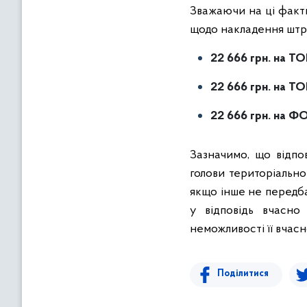
Зважаючи на ці факти
щодо накладення штра
22 666
грн. на
ТОВ
22 666
грн. на
ТОВ
22 666
грн. на
ФО
Зазначимо, що відпо
голови територіальн
якщо інше не передб
у відповідь вчасн
неможливості її вчас
Поділитися