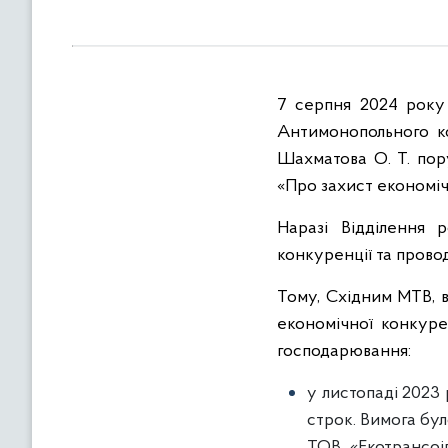
в
м
і
с
7 серпня 2024 року 
т
у
Антимонопольного ко
Шахматова О. Т. пор
«Про захист економіч
Наразі Відділення 
конкуренції та проводи
Тому, Східним МТВ, 
економічної конкурен
господарювання:
у листопаді 2023
строк. Вимога бу
ТОВ «Екотрансоі