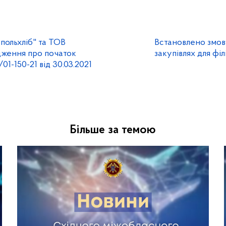
польхліб" та ТОВ
Встановлено змову
ядження про початок
закупівлях для фі
01-150-21 від 30.03.2021
Більше за темою