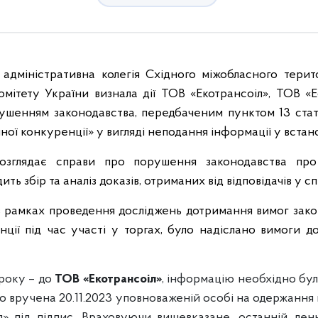
адміністративна колегія Східного міжобласного терито
мітету України визнала дії ТОВ «Екотрансоіл», ТОВ «Е
ушенням законодавства, передбаченим пунктом 13 стат
ної конкуренції» у вигляді неподання інформації у встан
розглядає справи про порушення законодавства про
ть збір та аналіз доказів, отриманих від відповідачів у с
в рамках проведення досліджень дотримання вимог зако
ції під час участі у торгах, було надіслано вимоги д
 року – до
ТОВ «Екотрансоіл»
, інформацію необхідно бу
ло вручена 20.11.2023 уповноваженій особі на одержання
л» під підпис. Враховуючи вищевказане, останній ден