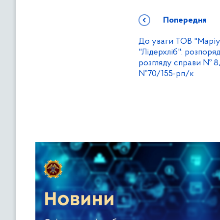
Попередня
До уваги ТОВ "Маріу
"Лідерхліб": розпор
розгляду справи № 8/
№70/155-рп/к