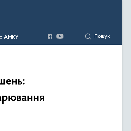
Пошук
до АМКУ
шень:
арювання