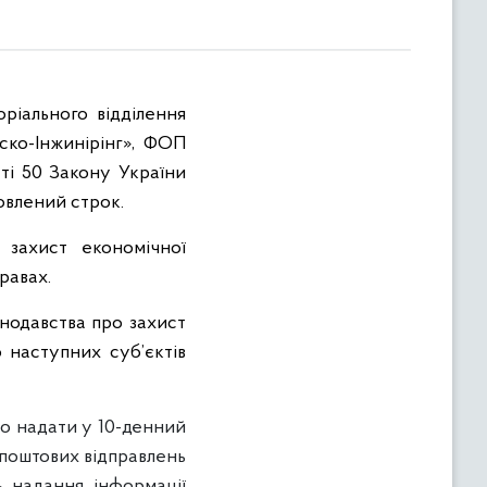
ріального відділення
ско-Інжинірінг», ФОП
ті 50 Закону України
овлений строк.
 захист економічної
правах.
нодавства про захист
о наступних суб’єктів
ло надати у 10-денний
 поштових відправлень
ь надання інформації