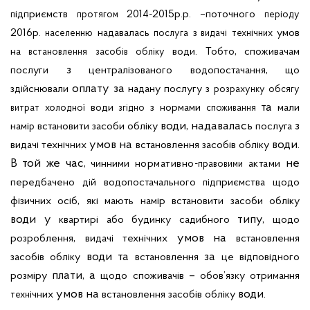
ідприємств
2014-2015р.р. –поточного
п
протягом
періоду
2016р.
надавалась
з
умов
населенню
послуга
видачі
технічних
,
на
води.
Тобто
споживачам
встановлення
засобів
обліку
з
,
послуги
централізованого
водопостачання
що
оплату за
здійснювали
надану
послугу
з
розрахунку
обсягу
та
води
з нормами
мали
витрат
холодної
згідно
споживання
води, надавалась
з
намі
встановити
засоби
обліку
послуга
р
умов на
води.
видачі
технічних
встановлення
засобів
обліку
В той же час,
не
чинними
нормативно-
актами
правовими
передбачено
дій
водопостачального
ідприємства
щодо
п
,
фізичних
осіб
які
мають
намір
встановити
засоби
обліку
води у
типу,
квартирі
або
будинку
садибного
щодо
,
умов на
розроблення
видачі
технічних
встановлення
води та
за
засобів
обліку
встановлення
це
відповідного
плати, а
–
розміру
щодо
споживачів
обов’язку
отримання
умов на
води.
ічних
встановлення
засобів
обліку
техн