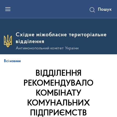
П
Пошук
е
р
е
й
т
и
Східне міжобласне територіальне
д
о
відділення
о
с
Антимонопольний комітет України
н
о
в
Всі новини
н
о
ВІДДІЛЕННЯ
г
о
в
РЕКОМЕНДУВАЛО
м
і
КОМБІНАТУ
с
т
КОМУНАЛЬНИХ
у
ПІДПРИЄМСТВ