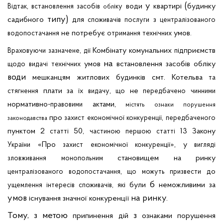
у
(
,
води
квартирі
будинку
Відтак
встановлення
засобів
іку
обл
типу)
садибного
для
з
споживачів
послуги
централізованого
не
потребує
умов.
водопостачання
отримання
технічних
,
Комбінату
комунальних
ідприємств
Враховуючи
зазначене
дії
п
на
умов
встановлення
засобів
обліку
щодо
видачі
технічних
води
.
мешканцям
житлових
будинків
смт
Котельва
та
плати за
,
не
стягнення
їх
видачу
що
передбачено
чинними
нормативно-
актами,
правовими
містять
ознаки
порушення
про
,
захист
економічної
конкуренції
передбаченого
законодавства
пунктом 2
50,
13 Закону
статті
частиною
першою
статті
«Про
», у
України
захист
економічної
конкуренції
вигляді
становищем на ринку
зловживання
монопольним
,
до
централізованого
водопостачання
що
можуть
призвести
б
,
і
були
неможливими
за
ущемлення
інтересів
споживачів
як
умов
на ринку.
існування
значної
конкуренції
Тому, з метою
з
припинення
дій
ознаками
порушення