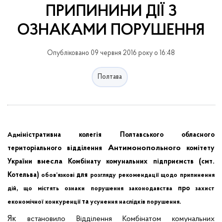
ПРИПИНИНИ ДІЇ З
ОЗНАКАМИ ПОРУШЕННЯ
Опубліковано 09 червня 2016 року о 16:48
Полтава
іністративна
колегія
Полтавського
обласного
Адм
Антимонопольного
територіального
відділення
комітету
внесла
(
.
України
Комбінату
комунальних
підприємств
смт
Котельва)
для
обов’язкові
розгляду
рекомендації
щодо
припинення
,
про
дій
що
містять
ознаки
порушення
законодавства
захист
та
.
економічної
конкуренції
усунення
наслідків
порушення
Як
встановило
Відділення
Комбінатом
комунальних