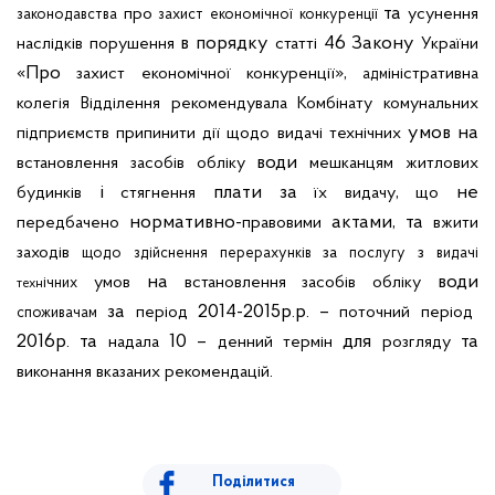
та
про
усунення
законодавства
захист
економічної
конкуренції
в порядку
46 Закону
наслідків
порушення
статті
України
«Про
»,
захист
економічної
конкуренції
іністративна
адм
колегія
Відділення
рекомендувала
Комбінату
комунальних
умов на
підприємств
припинити
дії
щодо
видачі
технічних
води
встановлення
засобів
обліку
мешканцям
житлових
і
плати за
,
не
будинків
стягнення
їх
видачу
що
нормативно-
актами, та
передбачено
правовими
вжити
заходів
за
з
щодо
здійснення
перерахунків
послугу
видачі
на
води
умов
встановлення
засобів
обліку
ічних
техн
за
2014-2015р.р. –
період
поточний
період
споживачам
2016р. та
10 –
для
та
надала
денний
термін
розгляду
.
виконання
вказаних
рекомендацій
Поділитися