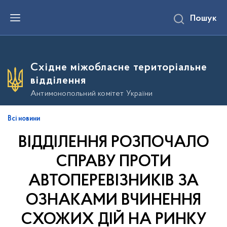
П
Пошук
е
р
е
й
т
и
Східне міжобласне територіальне
д
о
відділення
о
с
Антимонопольний комітет України
н
о
в
Всі новини
н
о
ВІДДІЛЕННЯ РОЗПОЧАЛО
г
о
в
СПРАВУ ПРОТИ
м
і
АВТОПЕРЕВІЗНИКІВ ЗА
с
т
ОЗНАКАМИ ВЧИНЕННЯ
у
СХОЖИХ ДІЙ НА РИНКУ