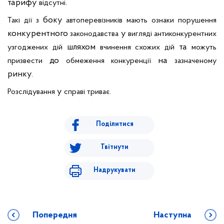
тарифу
.
відсутні
боку
Такі
дії
з
автоперевізників
мають
ознаки
порушення
конкурентного
у
законодавства
вигляді
антиконкурентних
шляхом
та
узгоджених
дій
вчинення
схожих
дій
можуть
до
на
призвести
обмеження
конкуренції
зазначеному
ринку.
у
Розслідування
справі
трива
.
є
Поділитися
Твітнути
Надрукувати
Попередня
Наступна