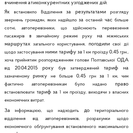
вчинення
атиконкурентних
узгоджених дій.
Як
за результатами
встановило
ідділення
розгляду
В
,
за
час
звернень
громадян
яких
надійшло
останній
більше
,
,
сотні
автоперевізники
що
здійснюють
перевезення
в
на
пасажирів
звичайному
режимі
руху
міжміських
маршрутах
, погодили
загального
користування
свої
дії
ними тарифу за
0,45
.,
щодо
застосування
1 км
проїзду
грн
ОДА
хоча
прийнятим
розпорядженням
голови
Полтавської
20.04.2015 року
тариф на
від
був
затверджений
ринку
0,45
за
,
зазначеному
не
ільше
грн
1 км
чим
б
право
фактично
автоперевізникам
було
надано
тариф за
,
встановлювати
1 км
проїзду
виходячи
з
власних
.
економічних
витрат
За
,
до
інформацією
що
надходить
територіального
,
відділення
від
автоперевізників
розрахунки
щодо
економічного
обґрунтування
встановленого
максимального