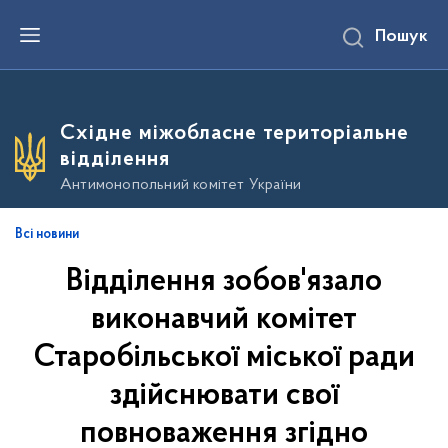
П
Пошук
е
р
е
й
т
и
Східне міжобласне територіальне
д
о
відділення
о
с
Антимонопольний комітет України
н
о
в
Всі новини
н
о
Відділення зобов'язало
г
о
в
виконавчий комітет
м
і
Старобільської міської ради
с
т
здійснювати свої
у
повноваження згідно