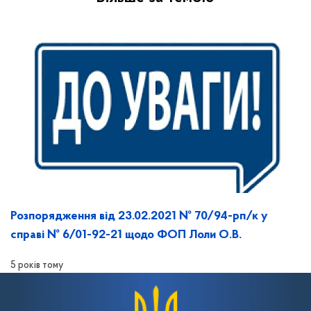
Розпорядження від 23.02.2021 № 70/94-рп/к у
справі № 6/01-92-21 щодо ФОП Лоли О.В.
5 років тому