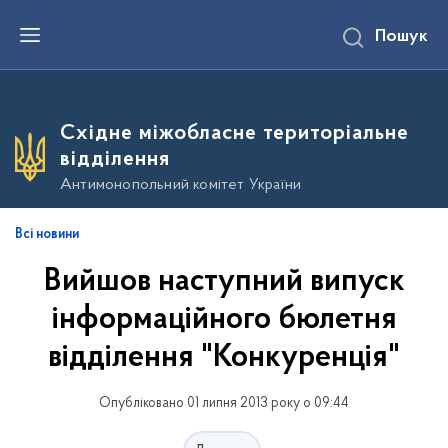
П
Пошук
е
р
е
й
т
и
Східне міжобласне територіальне
д
о
відділення
о
с
Антимонопольний комітет України
н
о
в
Всі новини
н
о
Вийшов нaступний випуск
г
о
в
інформаційного бюлетня
м
і
відділення "Конкуренція"
с
т
у
Опубліковано 01 липня 2013 року о 09:44