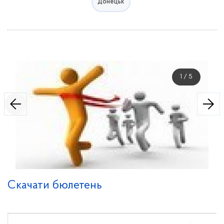
Донецьк
1
/
5
Скачати бюлетень